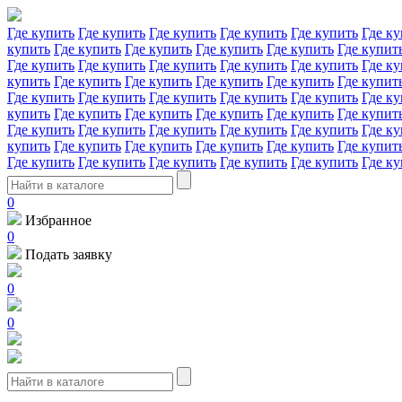
Где купить
Где купить
Где купить
Где купить
Где купить
Где ку
купить
Где купить
Где купить
Где купить
Где купить
Где купит
Где купить
Где купить
Где купить
Где купить
Где купить
Где ку
купить
Где купить
Где купить
Где купить
Где купить
Где купит
Где купить
Где купить
Где купить
Где купить
Где купить
Где ку
купить
Где купить
Где купить
Где купить
Где купить
Где купит
Где купить
Где купить
Где купить
Где купить
Где купить
Где ку
купить
Где купить
Где купить
Где купить
Где купить
Где купит
Где купить
Где купить
Где купить
Где купить
Где купить
Где ку
0
Избранное
0
Подать заявку
0
0