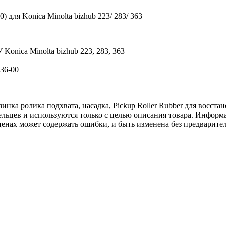
) для Konica Minolta bizhub 223/ 283/ 363
Konica Minolta bizhub 223, 283, 363
36-00
инка ролика подхвата, насадка, Pickup Roller Rubber для восст
льцев и используются только с целью описания товара. Информа
ценах может содержать ошибки, и быть изменена без предварите