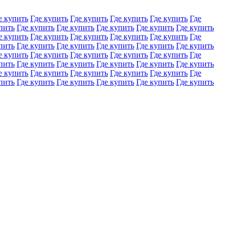
е купить
Где купить
Где купить
Где купить
Где купить
Где
пить
Где купить
Где купить
Где купить
Где купить
Где купить
е купить
Где купить
Где купить
Где купить
Где купить
Где
пить
Где купить
Где купить
Где купить
Где купить
Где купить
е купить
Где купить
Где купить
Где купить
Где купить
Где
пить
Где купить
Где купить
Где купить
Где купить
Где купить
е купить
Где купить
Где купить
Где купить
Где купить
Где
пить
Где купить
Где купить
Где купить
Где купить
Где купить