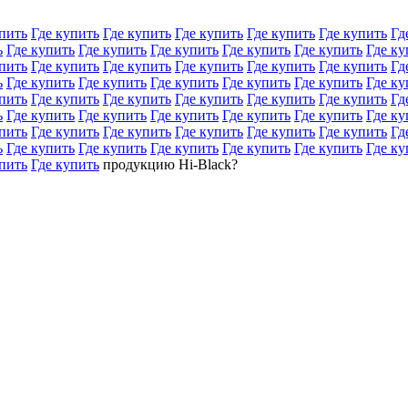
пить
Где купить
Где купить
Где купить
Где купить
Где купить
Гд
ь
Где купить
Где купить
Где купить
Где купить
Где купить
Где ку
пить
Где купить
Где купить
Где купить
Где купить
Где купить
Гд
ь
Где купить
Где купить
Где купить
Где купить
Где купить
Где ку
пить
Где купить
Где купить
Где купить
Где купить
Где купить
Гд
ь
Где купить
Где купить
Где купить
Где купить
Где купить
Где ку
пить
Где купить
Где купить
Где купить
Где купить
Где купить
Гд
ь
Где купить
Где купить
Где купить
Где купить
Где купить
Где ку
пить
Где купить
продукцию Hi-Black?