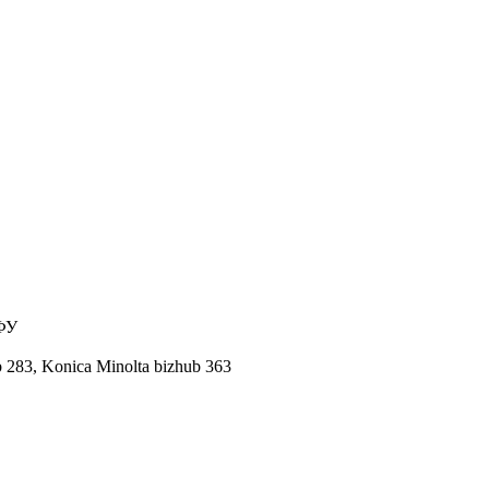
ФУ
 283,
Konica Minolta bizhub 363