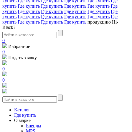
купить
Где купить
Где купить
Где купить
Где купить
Где
купить
Где купить
Где купить
Где купить
Где купить
Где
купить
Где купить
Где купить
Где купить
Где купить
Где
купить
Где купить
Где купить
Где купить
Где купить
Где
купить
Где купить
Где купить
Где купить
продукцию Hi-
Black?
0
Избранное
0
Подать заявку
0
0
Каталог
Где купить
О марке
Бренды
MPS