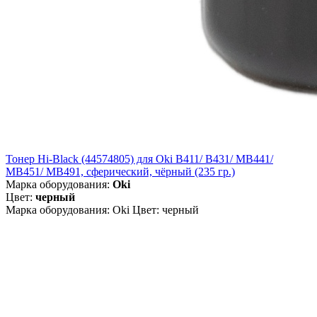
Тонер Hi-Black (44574805) для Oki B411/ B431/ MB441/
MB451/ MB491, сферический, чёрный (235 гр.)
Марка оборудования:
Oki
Цвет:
черный
Марка оборудования: Oki Цвет: черный