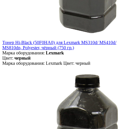
Тонер Hi-Black (50F0HA0) для Lexmark MS310d/ MS410d/
MS810dn, Polyester, чёрный (750 гр.)
Марка оборудования:
Lexmark
Цвет:
черный
Марка оборудования: Lexmark Цвет: черный