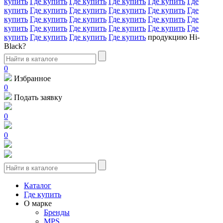
купить
Где купить
Где купить
Где купить
Где купить
Где
купить
Где купить
Где купить
Где купить
Где купить
Где
купить
Где купить
Где купить
Где купить
Где купить
Где
купить
Где купить
Где купить
Где купить
Где купить
Где
купить
Где купить
Где купить
Где купить
продукцию Hi-
Black?
0
Избранное
0
Подать заявку
0
0
Каталог
Где купить
О марке
Бренды
MPS