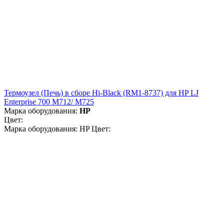
Термоузел (Печь) в сборе Hi-Black (RM1-8737) для HP LJ
Enterprise 700 M712/ M725
Марка оборудования:
HP
Цвет:
Марка оборудования: HP Цвет: