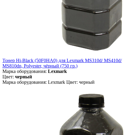
Тонер Hi-Black (50F0HA0) для Lexmark MS310d/ MS410d/
MS810dn, Polyester, чёрный (750 гр.)
Марка оборудования:
Lexmark
Цвет:
черный
Марка оборудования: Lexmark Цвет: черный