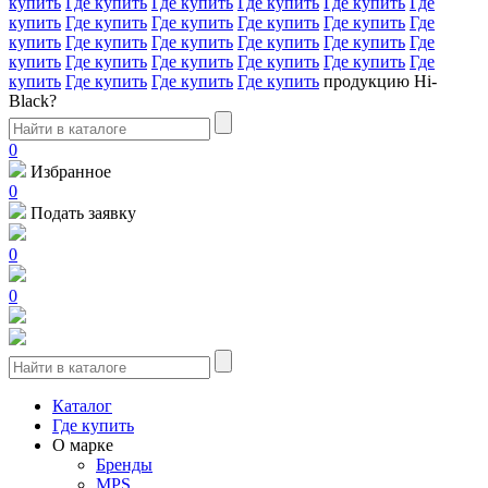
купить
Где купить
Где купить
Где купить
Где купить
Где
купить
Где купить
Где купить
Где купить
Где купить
Где
купить
Где купить
Где купить
Где купить
Где купить
Где
купить
Где купить
Где купить
Где купить
Где купить
Где
купить
Где купить
Где купить
Где купить
продукцию Hi-
Black?
0
Избранное
0
Подать заявку
0
0
Каталог
Где купить
О марке
Бренды
MPS