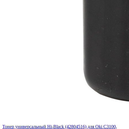
Тонер универсальный Hi-Black (42804516) для Oki С3100,