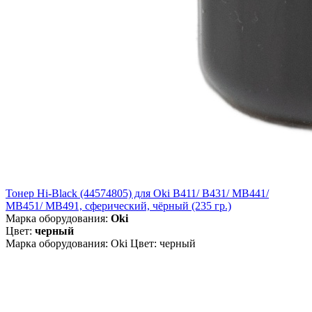
Тонер Hi-Black (44574805) для Oki B411/ B431/ MB441/
MB451/ MB491, сферический, чёрный (235 гр.)
Марка оборудования:
Oki
Цвет:
черный
Марка оборудования: Oki Цвет: черный