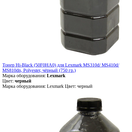
Тонер Hi-Black (50F0HA0) для Lexmark MS310d/ MS410d/
MS810dn, Polyester, чёрный (750 гр.)
Марка оборудования:
Lexmark
Цвет:
черный
Марка оборудования: Lexmark Цвет: черный