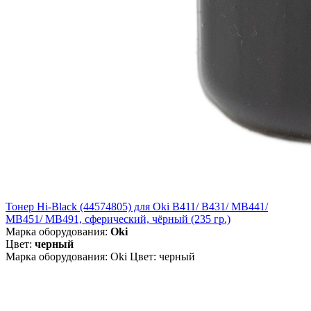
Тонер Hi-Black (44574805) для Oki B411/ B431/ MB441/
MB451/ MB491, сферический, чёрный (235 гр.)
Марка оборудования:
Oki
Цвет:
черный
Марка оборудования: Oki Цвет: черный