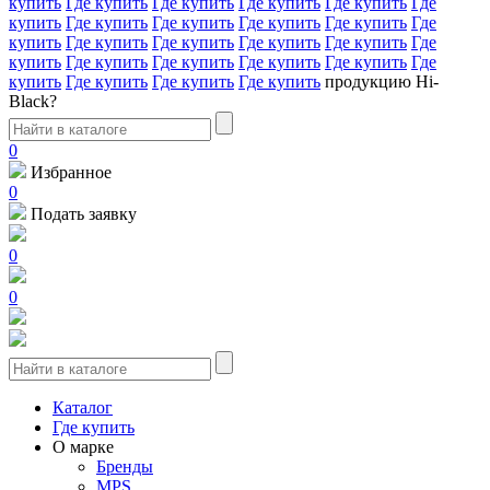
купить
Где купить
Где купить
Где купить
Где купить
Где
купить
Где купить
Где купить
Где купить
Где купить
Где
купить
Где купить
Где купить
Где купить
Где купить
Где
купить
Где купить
Где купить
Где купить
Где купить
Где
купить
Где купить
Где купить
Где купить
продукцию Hi-
Black?
0
Избранное
0
Подать заявку
0
0
Каталог
Где купить
О марке
Бренды
MPS