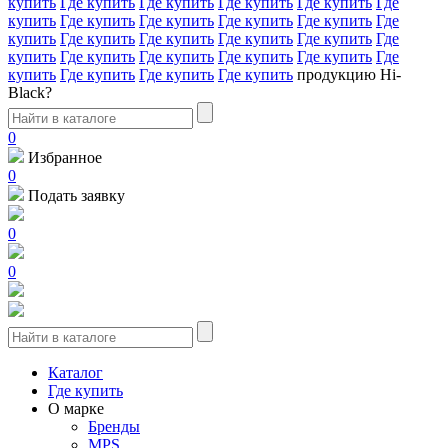
купить
Где купить
Где купить
Где купить
Где купить
Где
купить
Где купить
Где купить
Где купить
Где купить
Где
купить
Где купить
Где купить
Где купить
Где купить
Где
купить
Где купить
Где купить
Где купить
Где купить
Где
купить
Где купить
Где купить
Где купить
продукцию Hi-
Black?
0
Избранное
0
Подать заявку
0
0
Каталог
Где купить
О марке
Бренды
MPS