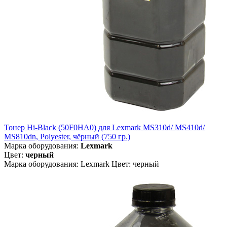
Тонер Hi-Black (50F0HA0) для Lexmark MS310d/ MS410d/
MS810dn, Polyester, чёрный (750 гр.)
Марка оборудования:
Lexmark
Цвет:
черный
Марка оборудования: Lexmark Цвет: черный