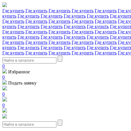
Где купить
Где купить
Где купить
Где купить
Где купить
Где ку
купить
Где купить
Где купить
Где купить
Где купить
Где купит
Где купить
Где купить
Где купить
Где купить
Где купить
Где ку
купить
Где купить
Где купить
Где купить
Где купить
Где купит
Где купить
Где купить
Где купить
Где купить
Где купить
Где ку
купить
Где купить
Где купить
Где купить
Где купить
Где купит
Где купить
Где купить
Где купить
Где купить
Где купить
Где ку
купить
Где купить
Где купить
Где купить
Где купить
Где купит
Где купить
Где купить
Где купить
Где купить
Где купить
Где ку
0
Избранное
0
Подать заявку
0
0