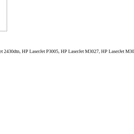
et 2430dtn,
HP LaserJet P3005,
HP LaserJet M3027,
HP LaserJet M3