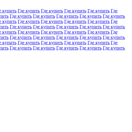
е купить
Где купить
Где купить
Где купить
Где купить
Где
пить
Где купить
Где купить
Где купить
Где купить
Где купить
е купить
Где купить
Где купить
Где купить
Где купить
Где
пить
Где купить
Где купить
Где купить
Где купить
Где купить
е купить
Где купить
Где купить
Где купить
Где купить
Где
пить
Где купить
Где купить
Где купить
Где купить
Где купить
е купить
Где купить
Где купить
Где купить
Где купить
Где
пить
Где купить
Где купить
Где купить
Где купить
Где купить