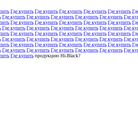
пить
Где купить
Где купить
Где купить
Где купить
Где купить
Гд
ь
Где купить
Где купить
Где купить
Где купить
Где купить
Где ку
пить
Где купить
Где купить
Где купить
Где купить
Где купить
Гд
ь
Где купить
Где купить
Где купить
Где купить
Где купить
Где ку
пить
Где купить
Где купить
Где купить
Где купить
Где купить
Гд
ь
Где купить
Где купить
Где купить
Где купить
Где купить
Где ку
пить
Где купить
Где купить
Где купить
Где купить
Где купить
Гд
ь
Где купить
Где купить
Где купить
Где купить
Где купить
Где ку
пить
Где купить
продукцию Hi-Black?