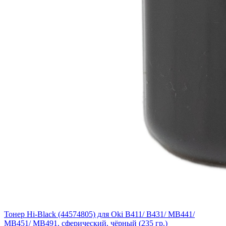
Тонер Hi-Black (44574805) для Oki B411/ B431/ MB441/
MB451/ MB491, сферический, чёрный (235 гр.)