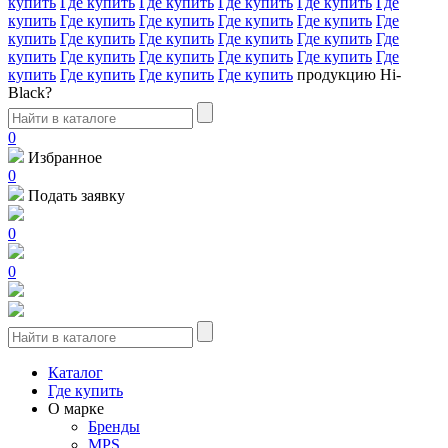
купить
Где купить
Где купить
Где купить
Где купить
Где
купить
Где купить
Где купить
Где купить
Где купить
Где
купить
Где купить
Где купить
Где купить
Где купить
Где
купить
Где купить
Где купить
Где купить
Где купить
Где
купить
Где купить
Где купить
Где купить
продукцию Hi-
Black?
0
Избранное
0
Подать заявку
0
0
Каталог
Где купить
О марке
Бренды
MPS