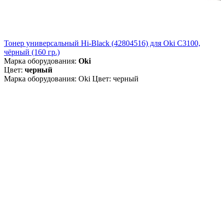
Тонер универсальный Hi-Black (42804516) для Oki С3100,
чёрный (160 гр.)
Марка оборудования:
Oki
Цвет:
черный
Марка оборудования: Oki Цвет: черный