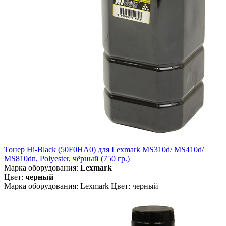
Тонер Hi-Black (50F0HA0) для Lexmark MS310d/ MS410d/
MS810dn, Polyester, чёрный (750 гр.)
Марка оборудования:
Lexmark
Цвет:
черный
Марка оборудования: Lexmark Цвет: черный