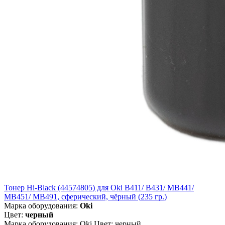
Тонер Hi-Black (44574805) для Oki B411/ B431/ MB441/
MB451/ MB491, сферический, чёрный (235 гр.)
Марка оборудования:
Oki
Цвет:
черный
Марка оборудования: Oki Цвет: черный