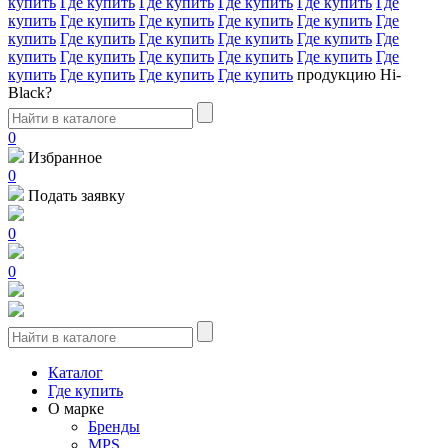
купить
Где купить
Где купить
Где купить
Где купить
Где
купить
Где купить
Где купить
Где купить
Где купить
Где
купить
Где купить
Где купить
Где купить
Где купить
Где
купить
Где купить
Где купить
Где купить
Где купить
Где
купить
Где купить
Где купить
Где купить
продукцию Hi-
Black?
0
Избранное
0
Подать заявку
0
0
Каталог
Где купить
О марке
Бренды
MPS