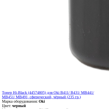
Тонер Hi-Black (44574805) для Oki B411/ B431/ MB441/
MB451/ MB491, сферический, чёрный (235 гр.)
Марка оборудования:
Oki
Цвет:
черный