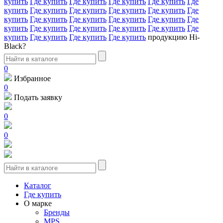
купить
Где купить
Где купить
Где купить
Где купить
Где
купить
Где купить
Где купить
Где купить
Где купить
Где
купить
Где купить
Где купить
Где купить
Где купить
Где
купить
Где купить
Где купить
Где купить
Где купить
Где
купить
Где купить
Где купить
Где купить
продукцию Hi-
Black?
0
Избранное
0
Подать заявку
0
0
Каталог
Где купить
О марке
Бренды
MPS