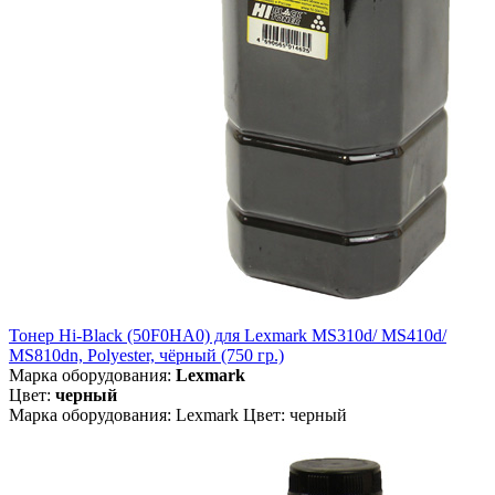
Тонер Hi-Black (50F0HA0) для Lexmark MS310d/ MS410d/
MS810dn, Polyester, чёрный (750 гр.)
Марка оборудования:
Lexmark
Цвет:
черный
Марка оборудования: Lexmark Цвет: черный