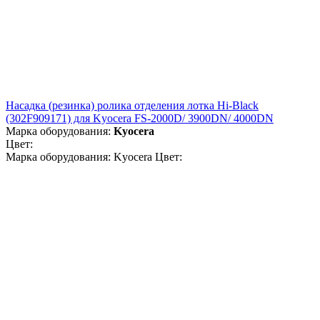
Насадка (резинка) ролика отделения лотка Hi-Black
(302F909171) для Kyocera FS-2000D/ 3900DN/ 4000DN
Марка оборудования:
Kyocera
Цвет:
Марка оборудования: Kyocera Цвет: