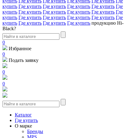
купить
Где купить
Где купить
Где купить
Где купить
Где
купить
Где купить
Где купить
Где купить
Где купить
Где
купить
Где купить
Где купить
Где купить
Где купить
Где
купить
Где купить
Где купить
Где купить
Где купить
Где
купить
Где купить
Где купить
Где купить
продукцию Hi-
Black?
0
Избранное
0
Подать заявку
0
0
Каталог
Где купить
О марке
Бренды
MPS