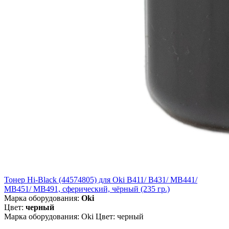
Тонер Hi-Black (44574805) для Oki B411/ B431/ MB441/
MB451/ MB491, сферический, чёрный (235 гр.)
Марка оборудования:
Oki
Цвет:
черный
Марка оборудования: Oki Цвет: черный