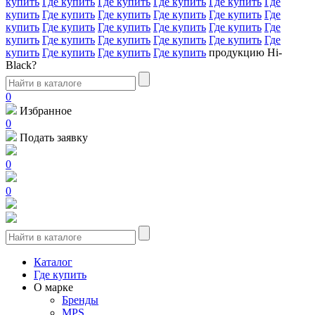
купить
Где купить
Где купить
Где купить
Где купить
Где
купить
Где купить
Где купить
Где купить
Где купить
Где
купить
Где купить
Где купить
Где купить
Где купить
Где
купить
Где купить
Где купить
Где купить
Где купить
Где
купить
Где купить
Где купить
Где купить
продукцию Hi-
Black?
0
Избранное
0
Подать заявку
0
0
Каталог
Где купить
О марке
Бренды
MPS