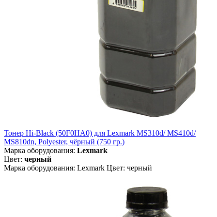
Тонер Hi-Black (50F0HA0) для Lexmark MS310d/ MS410d/
MS810dn, Polyester, чёрный (750 гр.)
Марка оборудования:
Lexmark
Цвет:
черный
Марка оборудования: Lexmark Цвет: черный