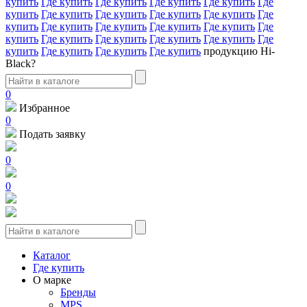
купить
Где купить
Где купить
Где купить
Где купить
Где
купить
Где купить
Где купить
Где купить
Где купить
Где
купить
Где купить
Где купить
Где купить
Где купить
Где
купить
Где купить
Где купить
Где купить
Где купить
Где
купить
Где купить
Где купить
Где купить
продукцию Hi-
Black?
0
Избранное
0
Подать заявку
0
0
Каталог
Где купить
О марке
Бренды
MPS