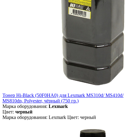
Тонер Hi-Black (50F0HA0) для Lexmark MS310d/ MS410d/
MS810dn, Polyester, чёрный (750 гр.)
Марка оборудования:
Lexmark
Цвет:
черный
Марка оборудования: Lexmark Цвет: черный