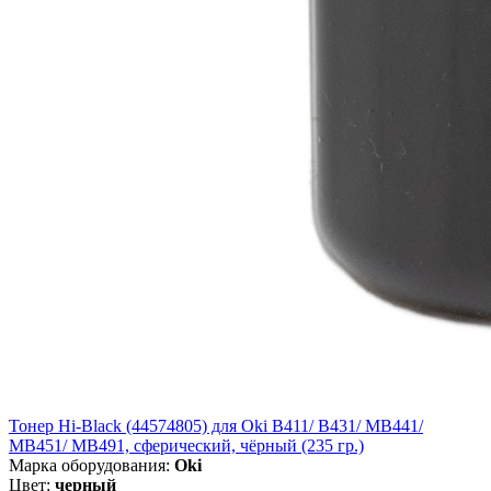
Тонер Hi-Black (44574805) для Oki B411/ B431/ MB441/
MB451/ MB491, сферический, чёрный (235 гр.)
Марка оборудования:
Oki
Цвет:
черный