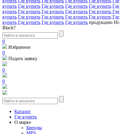
купить
Где купить
Где купить
Где купить
Где купить
Где
купить
Где купить
Где купить
Где купить
Где купить
Где
купить
Где купить
Где купить
Где купить
Где купить
Где
купить
Где купить
Где купить
Где купить
Где купить
Где
купить
Где купить
Где купить
Где купить
продукцию Hi-
Black?
0
Избранное
0
Подать заявку
0
0
Каталог
Где купить
О марке
Бренды
MPS