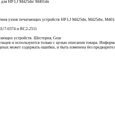
) для HP LJ M425dn/ M401dn
вления узлов печатающих устройств HP LJ M425dn, M425dw, M40
RU7-0374 и RC2-2511
тающих устройств. Шестерня, Gear
льцев и используются только с целью описания товара. Информа
ценах может содержать ошибки, и быть изменена без предварите