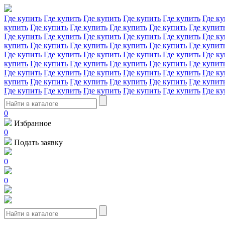
Где купить
Где купить
Где купить
Где купить
Где купить
Где ку
купить
Где купить
Где купить
Где купить
Где купить
Где купит
Где купить
Где купить
Где купить
Где купить
Где купить
Где ку
купить
Где купить
Где купить
Где купить
Где купить
Где купит
Где купить
Где купить
Где купить
Где купить
Где купить
Где ку
купить
Где купить
Где купить
Где купить
Где купить
Где купит
Где купить
Где купить
Где купить
Где купить
Где купить
Где ку
купить
Где купить
Где купить
Где купить
Где купить
Где купит
Где купить
Где купить
Где купить
Где купить
Где купить
Где ку
0
Избранное
0
Подать заявку
0
0