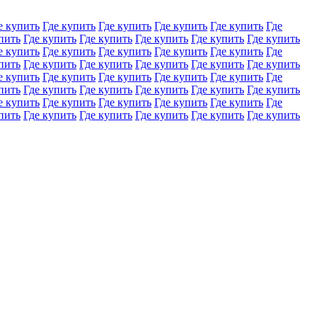
е купить
Где купить
Где купить
Где купить
Где купить
Где
пить
Где купить
Где купить
Где купить
Где купить
Где купить
е купить
Где купить
Где купить
Где купить
Где купить
Где
пить
Где купить
Где купить
Где купить
Где купить
Где купить
е купить
Где купить
Где купить
Где купить
Где купить
Где
пить
Где купить
Где купить
Где купить
Где купить
Где купить
е купить
Где купить
Где купить
Где купить
Где купить
Где
пить
Где купить
Где купить
Где купить
Где купить
Где купить