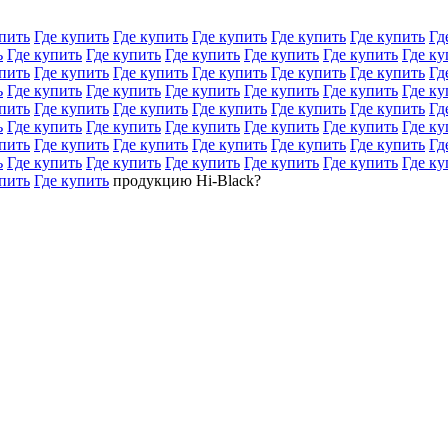
пить
Где купить
Где купить
Где купить
Где купить
Где купить
Гд
ь
Где купить
Где купить
Где купить
Где купить
Где купить
Где ку
пить
Где купить
Где купить
Где купить
Где купить
Где купить
Гд
ь
Где купить
Где купить
Где купить
Где купить
Где купить
Где ку
пить
Где купить
Где купить
Где купить
Где купить
Где купить
Гд
ь
Где купить
Где купить
Где купить
Где купить
Где купить
Где ку
пить
Где купить
Где купить
Где купить
Где купить
Где купить
Гд
ь
Где купить
Где купить
Где купить
Где купить
Где купить
Где ку
пить
Где купить
продукцию Hi-Black?