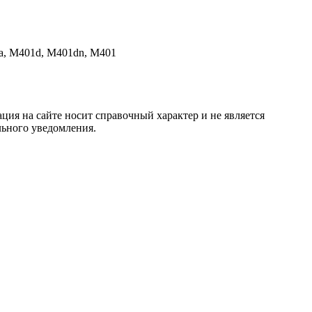
1a, M401d, M401dn, M401
ция на сайте носит справочный характер и не является
льного уведомления.