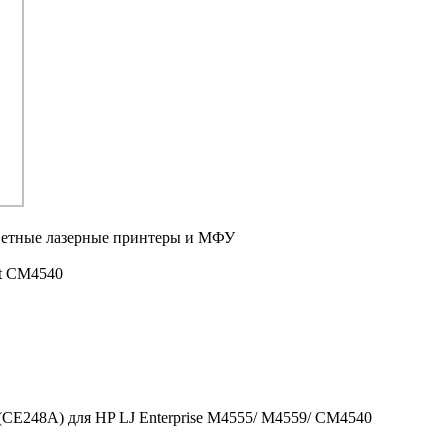
ветные лазерные принтеры и МФУ
et CM4540
 (CE248A) для HP LJ Enterprise M4555/ M4559/ CM4540