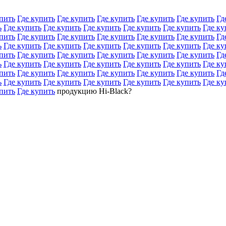
пить
Где купить
Где купить
Где купить
Где купить
Где купить
Гд
ь
Где купить
Где купить
Где купить
Где купить
Где купить
Где ку
пить
Где купить
Где купить
Где купить
Где купить
Где купить
Гд
ь
Где купить
Где купить
Где купить
Где купить
Где купить
Где ку
пить
Где купить
Где купить
Где купить
Где купить
Где купить
Гд
ь
Где купить
Где купить
Где купить
Где купить
Где купить
Где ку
пить
Где купить
Где купить
Где купить
Где купить
Где купить
Гд
ь
Где купить
Где купить
Где купить
Где купить
Где купить
Где ку
пить
Где купить
продукцию Hi-Black?