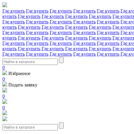
Где купить
Где купить
Где купить
Где купить
Где купить
Где ку
купить
Где купить
Где купить
Где купить
Где купить
Где купит
Где купить
Где купить
Где купить
Где купить
Где купить
Где ку
купить
Где купить
Где купить
Где купить
Где купить
Где купит
Где купить
Где купить
Где купить
Где купить
Где купить
Где ку
купить
Где купить
Где купить
Где купить
Где купить
Где купит
Где купить
Где купить
Где купить
Где купить
Где купить
Где ку
купить
Где купить
Где купить
Где купить
Где купить
Где купит
Где купить
Где купить
Где купить
Где купить
Где купить
Где ку
0
Избранное
0
Подать заявку
0
0