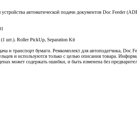
 устройства автоматической подачи документов Doc Feeder (ADF
01
 шт.). Roller PickUp, Separation Kit
а и транспорт бумаги. Ремкомплект для автоподатчика, Doc Fee
льцев и используются только с целью описания товара. Информа
ценах может содержать ошибки, и быть изменена без предварите