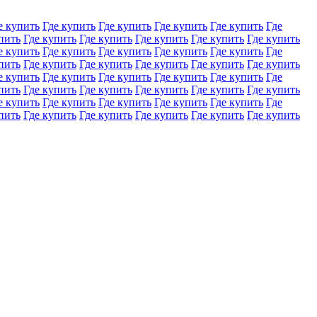
е купить
Где купить
Где купить
Где купить
Где купить
Где
пить
Где купить
Где купить
Где купить
Где купить
Где купить
е купить
Где купить
Где купить
Где купить
Где купить
Где
пить
Где купить
Где купить
Где купить
Где купить
Где купить
е купить
Где купить
Где купить
Где купить
Где купить
Где
пить
Где купить
Где купить
Где купить
Где купить
Где купить
е купить
Где купить
Где купить
Где купить
Где купить
Где
пить
Где купить
Где купить
Где купить
Где купить
Где купить