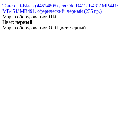
Тонер Hi-Black (44574805) для Oki B411/ B431/ MB441/
MB451/ MB491, сферический, чёрный (235 гр.)
Марка оборудования:
Oki
Цвет:
черный
Марка оборудования: Oki Цвет: черный