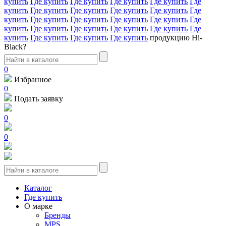
купить
Где купить
Где купить
Где купить
Где купить
Где
купить
Где купить
Где купить
Где купить
Где купить
Где
купить
Где купить
Где купить
Где купить
Где купить
Где
купить
Где купить
Где купить
Где купить
Где купить
Где
купить
Где купить
Где купить
Где купить
продукцию Hi-
Black?
0
Избранное
0
Подать заявку
0
0
Каталог
Где купить
О марке
Бренды
MPS