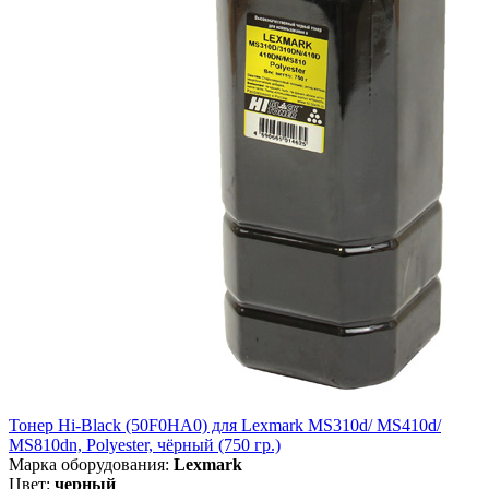
Тонер Hi-Black (50F0HA0) для Lexmark MS310d/ MS410d/
MS810dn, Polyester, чёрный (750 гр.)
Марка оборудования:
Lexmark
Цвет:
черный