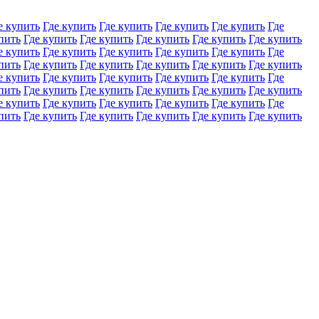
е купить
Где купить
Где купить
Где купить
Где купить
Где
пить
Где купить
Где купить
Где купить
Где купить
Где купить
е купить
Где купить
Где купить
Где купить
Где купить
Где
пить
Где купить
Где купить
Где купить
Где купить
Где купить
е купить
Где купить
Где купить
Где купить
Где купить
Где
пить
Где купить
Где купить
Где купить
Где купить
Где купить
е купить
Где купить
Где купить
Где купить
Где купить
Где
пить
Где купить
Где купить
Где купить
Где купить
Где купить