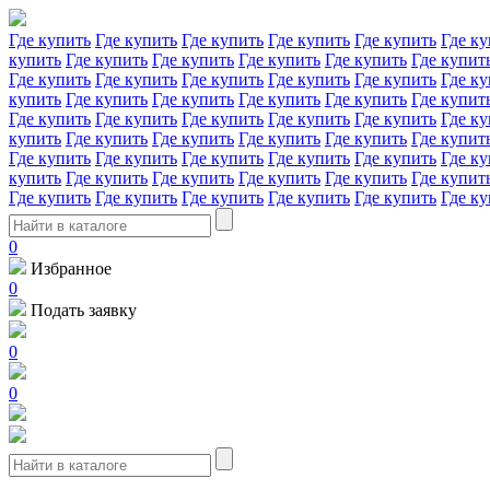
Где купить
Где купить
Где купить
Где купить
Где купить
Где ку
купить
Где купить
Где купить
Где купить
Где купить
Где купит
Где купить
Где купить
Где купить
Где купить
Где купить
Где ку
купить
Где купить
Где купить
Где купить
Где купить
Где купит
Где купить
Где купить
Где купить
Где купить
Где купить
Где ку
купить
Где купить
Где купить
Где купить
Где купить
Где купит
Где купить
Где купить
Где купить
Где купить
Где купить
Где ку
купить
Где купить
Где купить
Где купить
Где купить
Где купит
Где купить
Где купить
Где купить
Где купить
Где купить
Где ку
0
Избранное
0
Подать заявку
0
0