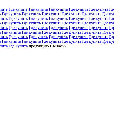
пить
Где купить
Где купить
Где купить
Где купить
Где купить
Гд
ь
Где купить
Где купить
Где купить
Где купить
Где купить
Где ку
пить
Где купить
Где купить
Где купить
Где купить
Где купить
Гд
ь
Где купить
Где купить
Где купить
Где купить
Где купить
Где ку
пить
Где купить
Где купить
Где купить
Где купить
Где купить
Гд
ь
Где купить
Где купить
Где купить
Где купить
Где купить
Где ку
пить
Где купить
Где купить
Где купить
Где купить
Где купить
Гд
ь
Где купить
Где купить
Где купить
Где купить
Где купить
Где ку
пить
Где купить
продукцию Hi-Black?