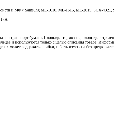
ройств и МФУ Samsung ML-1610, ML-1615, ML-2015, SCX-4321, S
217A
 и транспорт бумаги. Площадка тормозная, площадка отделения, S
льцев и используются только с целью описания товара. Информа
ценах может содержать ошибки, и быть изменена без предварите