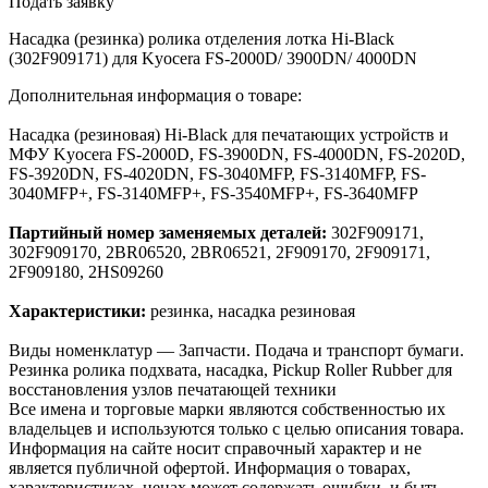
Подать заявку
Насадка (резинка) ролика отделения лотка Hi-Black
(302F909171) для Kyocera FS-2000D/ 3900DN/ 4000DN
Дополнительная информация о товаре:
Насадка (резиновая) Hi-Black для печатающих устройств и
МФУ Kyocera FS-2000D, FS-3900DN, FS-4000DN, FS-2020D,
FS-3920DN, FS-4020DN, FS-3040MFP, FS-3140MFP, FS-
3040MFP+, FS-3140MFP+, FS-3540MFP+, FS-3640MFP
Партийный номер заменяемых деталей:
302F909171,
302F909170, 2BR06520, 2BR06521, 2F909170, 2F909171,
2F909180, 2HS09260
Характеристики:
резинка, насадка резиновая
Виды номенклатур — Запчасти. Подача и транспорт бумаги.
Резинка ролика подхвата, насадка, Pickup Roller Rubber для
восстановления узлов печатающей техники
Все имена и торговые марки являются собственностью их
владельцев и используются только с целью описания товара.
Информация на сайте носит справочный характер и не
является публичной офертой. Информация о товарах,
характеристиках, ценах может содержать ошибки, и быть