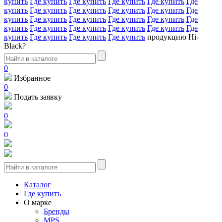
купить
Где купить
Где купить
Где купить
Где купить
Где
купить
Где купить
Где купить
Где купить
Где купить
Где
купить
Где купить
Где купить
Где купить
Где купить
Где
купить
Где купить
Где купить
Где купить
Где купить
Где
купить
Где купить
Где купить
Где купить
продукцию Hi-
Black?
0
Избранное
0
Подать заявку
0
0
Каталог
Где купить
О марке
Бренды
MPS