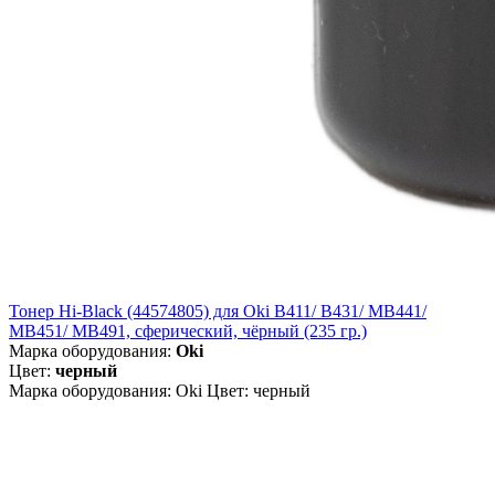
Тонер Hi-Black (44574805) для Oki B411/ B431/ MB441/
MB451/ MB491, сферический, чёрный (235 гр.)
Марка оборудования:
Oki
Цвет:
черный
Марка оборудования: Oki Цвет: черный