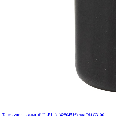
Тонер универсальный Hi-Black (42804516) для Oki С3100,