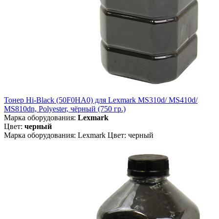
Тонер Hi-Black (50F0HA0) для Lexmark MS310d/ MS410d/
MS810dn, Polyester, чёрный (750 гр.)
Марка оборудования:
Lexmark
Цвет:
черный
Марка оборудования: Lexmark Цвет: черный