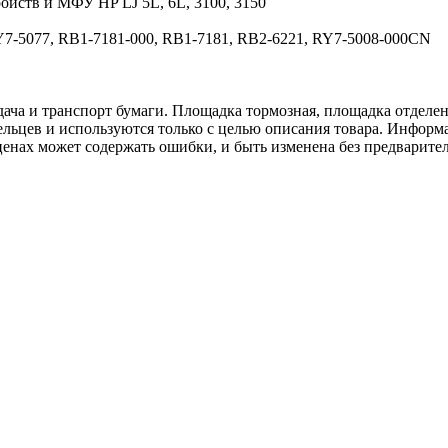
ойств и МФУ HP LJ 5L, 6L, 3100, 3150
7-5077, RB1-7181-000, RB1-7181, RB2-6221, RY7-5008-000CN
 и транспорт бумаги. Площадка тормозная, площадка отделения, S
льцев и используются только с целью описания товара. Информа
ценах может содержать ошибки, и быть изменена без предварите