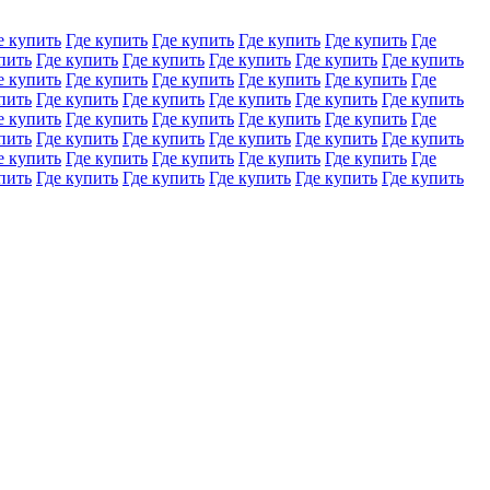
е купить
Где купить
Где купить
Где купить
Где купить
Где
пить
Где купить
Где купить
Где купить
Где купить
Где купить
е купить
Где купить
Где купить
Где купить
Где купить
Где
пить
Где купить
Где купить
Где купить
Где купить
Где купить
е купить
Где купить
Где купить
Где купить
Где купить
Где
пить
Где купить
Где купить
Где купить
Где купить
Где купить
е купить
Где купить
Где купить
Где купить
Где купить
Где
пить
Где купить
Где купить
Где купить
Где купить
Где купить