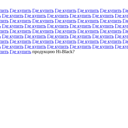
пить
Где купить
Где купить
Где купить
Где купить
Где купить
Гд
ь
Где купить
Где купить
Где купить
Где купить
Где купить
Где ку
пить
Где купить
Где купить
Где купить
Где купить
Где купить
Гд
ь
Где купить
Где купить
Где купить
Где купить
Где купить
Где ку
пить
Где купить
Где купить
Где купить
Где купить
Где купить
Гд
ь
Где купить
Где купить
Где купить
Где купить
Где купить
Где ку
пить
Где купить
Где купить
Где купить
Где купить
Где купить
Гд
ь
Где купить
Где купить
Где купить
Где купить
Где купить
Где ку
пить
Где купить
продукцию Hi-Black?