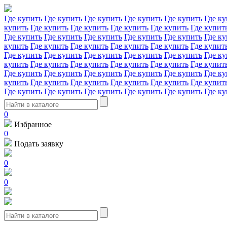
Где купить
Где купить
Где купить
Где купить
Где купить
Где ку
купить
Где купить
Где купить
Где купить
Где купить
Где купит
Где купить
Где купить
Где купить
Где купить
Где купить
Где ку
купить
Где купить
Где купить
Где купить
Где купить
Где купит
Где купить
Где купить
Где купить
Где купить
Где купить
Где ку
купить
Где купить
Где купить
Где купить
Где купить
Где купит
Где купить
Где купить
Где купить
Где купить
Где купить
Где ку
купить
Где купить
Где купить
Где купить
Где купить
Где купит
Где купить
Где купить
Где купить
Где купить
Где купить
Где ку
0
Избранное
0
Подать заявку
0
0