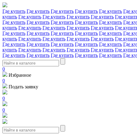
Где купить
Где купить
Где купить
Где купить
Где купить
Где ку
купить
Где купить
Где купить
Где купить
Где купить
Где купит
Где купить
Где купить
Где купить
Где купить
Где купить
Где ку
купить
Где купить
Где купить
Где купить
Где купить
Где купит
Где купить
Где купить
Где купить
Где купить
Где купить
Где ку
купить
Где купить
Где купить
Где купить
Где купить
Где купит
Где купить
Где купить
Где купить
Где купить
Где купить
Где ку
купить
Где купить
Где купить
Где купить
Где купить
Где купит
Где купить
Где купить
Где купить
Где купить
Где купить
Где ку
0
Избранное
0
Подать заявку
0
0