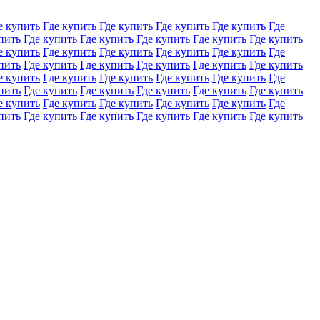
е купить
Где купить
Где купить
Где купить
Где купить
Где
пить
Где купить
Где купить
Где купить
Где купить
Где купить
е купить
Где купить
Где купить
Где купить
Где купить
Где
пить
Где купить
Где купить
Где купить
Где купить
Где купить
е купить
Где купить
Где купить
Где купить
Где купить
Где
пить
Где купить
Где купить
Где купить
Где купить
Где купить
е купить
Где купить
Где купить
Где купить
Где купить
Где
пить
Где купить
Где купить
Где купить
Где купить
Где купить