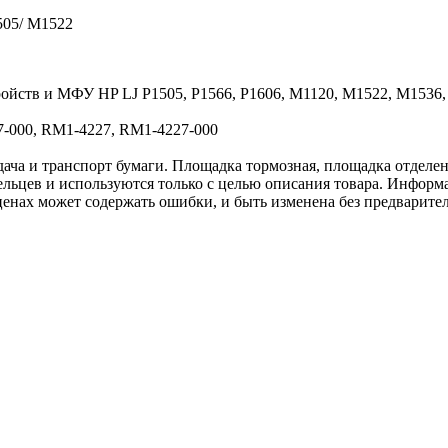
505/ M1522
ройств и МФУ HP LJ P1505, P1566, P1606, M1120, M1522, M1536
-000, RM1-4227, RM1-4227-000
 и транспорт бумаги. Площадка тормозная, площадка отделения, S
льцев и используются только с целью описания товара. Информа
ценах может содержать ошибки, и быть изменена без предварите