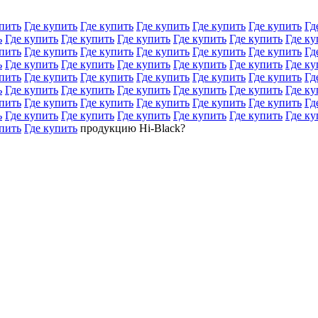
пить
Где купить
Где купить
Где купить
Где купить
Где купить
Гд
ь
Где купить
Где купить
Где купить
Где купить
Где купить
Где ку
пить
Где купить
Где купить
Где купить
Где купить
Где купить
Гд
ь
Где купить
Где купить
Где купить
Где купить
Где купить
Где ку
пить
Где купить
Где купить
Где купить
Где купить
Где купить
Гд
ь
Где купить
Где купить
Где купить
Где купить
Где купить
Где ку
пить
Где купить
Где купить
Где купить
Где купить
Где купить
Гд
ь
Где купить
Где купить
Где купить
Где купить
Где купить
Где ку
пить
Где купить
продукцию Hi-Black?