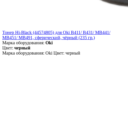
Тонер Hi-Black (44574805) для Oki B411/ B431/ MB441/
MB451/ MB491, сферический, чёрный (235 гр.)
Марка оборудования:
Oki
Цвет:
черный
Марка оборудования: Oki Цвет: черный