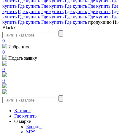
купить
Где купить
Где купить
Где купить
Где купить
Где
купить
Где купить
Где купить
Где купить
Где купить
Где
купить
Где купить
Где купить
Где купить
Где купить
Где
купить
Где купить
Где купить
Где купить
Где купить
Где
купить
Где купить
Где купить
Где купить
продукцию Hi-
Black?
0
Избранное
0
Подать заявку
0
0
Каталог
Где купить
О марке
Бренды
MPS