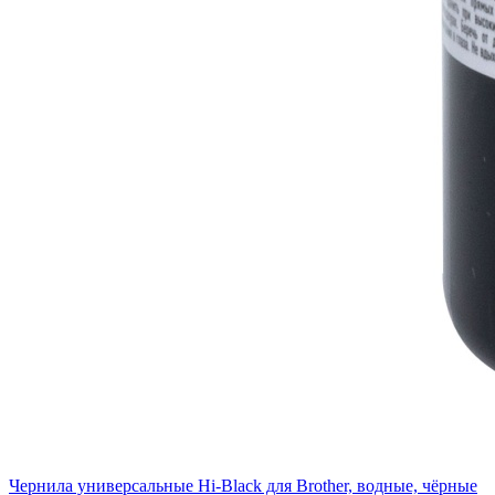
Чернила универсальные Hi-Black для Brother, водные, чёрные