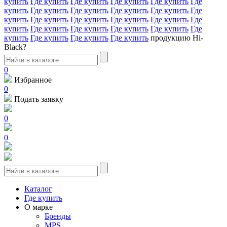
купить
Где купить
Где купить
Где купить
Где купить
Где
купить
Где купить
Где купить
Где купить
Где купить
Где
купить
Где купить
Где купить
Где купить
Где купить
Где
купить
Где купить
Где купить
Где купить
Где купить
Где
купить
Где купить
Где купить
Где купить
продукцию Hi-
Black?
0
Избранное
0
Подать заявку
0
0
Каталог
Где купить
О марке
Бренды
MPS