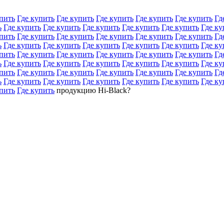
пить
Где купить
Где купить
Где купить
Где купить
Где купить
Гд
ь
Где купить
Где купить
Где купить
Где купить
Где купить
Где ку
пить
Где купить
Где купить
Где купить
Где купить
Где купить
Гд
ь
Где купить
Где купить
Где купить
Где купить
Где купить
Где ку
пить
Где купить
Где купить
Где купить
Где купить
Где купить
Гд
ь
Где купить
Где купить
Где купить
Где купить
Где купить
Где ку
пить
Где купить
Где купить
Где купить
Где купить
Где купить
Гд
ь
Где купить
Где купить
Где купить
Где купить
Где купить
Где ку
пить
Где купить
продукцию Hi-Black?