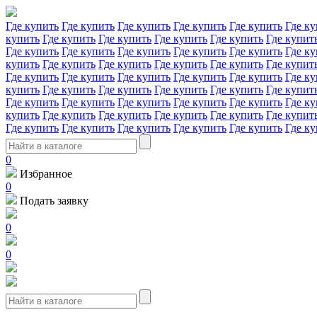
Где купить
Где купить
Где купить
Где купить
Где купить
Где ку
купить
Где купить
Где купить
Где купить
Где купить
Где купит
Где купить
Где купить
Где купить
Где купить
Где купить
Где ку
купить
Где купить
Где купить
Где купить
Где купить
Где купит
Где купить
Где купить
Где купить
Где купить
Где купить
Где ку
купить
Где купить
Где купить
Где купить
Где купить
Где купит
Где купить
Где купить
Где купить
Где купить
Где купить
Где ку
купить
Где купить
Где купить
Где купить
Где купить
Где купит
Где купить
Где купить
Где купить
Где купить
Где купить
Где ку
0
Избранное
0
Подать заявку
0
0