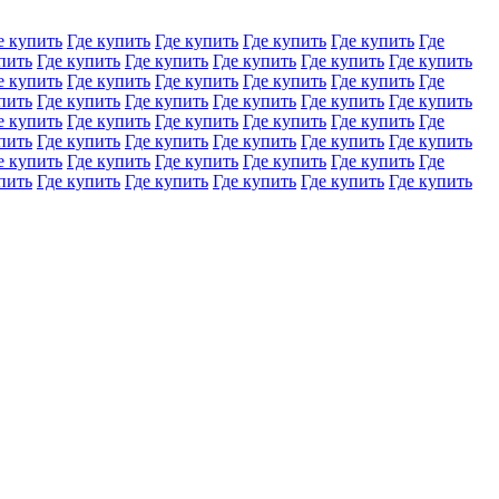
е купить
Где купить
Где купить
Где купить
Где купить
Где
пить
Где купить
Где купить
Где купить
Где купить
Где купить
е купить
Где купить
Где купить
Где купить
Где купить
Где
пить
Где купить
Где купить
Где купить
Где купить
Где купить
е купить
Где купить
Где купить
Где купить
Где купить
Где
пить
Где купить
Где купить
Где купить
Где купить
Где купить
е купить
Где купить
Где купить
Где купить
Где купить
Где
пить
Где купить
Где купить
Где купить
Где купить
Где купить