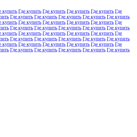
е купить
Где купить
Где купить
Где купить
Где купить
Где
пить
Где купить
Где купить
Где купить
Где купить
Где купить
е купить
Где купить
Где купить
Где купить
Где купить
Где
пить
Где купить
Где купить
Где купить
Где купить
Где купить
е купить
Где купить
Где купить
Где купить
Где купить
Где
пить
Где купить
Где купить
Где купить
Где купить
Где купить
е купить
Где купить
Где купить
Где купить
Где купить
Где
пить
Где купить
Где купить
Где купить
Где купить
Где купить