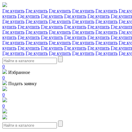
Где купить
Где купить
Где купить
Где купить
Где купить
Где ку
купить
Где купить
Где купить
Где купить
Где купить
Где купит
Где купить
Где купить
Где купить
Где купить
Где купить
Где ку
купить
Где купить
Где купить
Где купить
Где купить
Где купит
Где купить
Где купить
Где купить
Где купить
Где купить
Где ку
купить
Где купить
Где купить
Где купить
Где купить
Где купит
Где купить
Где купить
Где купить
Где купить
Где купить
Где ку
купить
Где купить
Где купить
Где купить
Где купить
Где купит
Где купить
Где купить
Где купить
Где купить
Где купить
Где ку
0
Избранное
0
Подать заявку
0
0