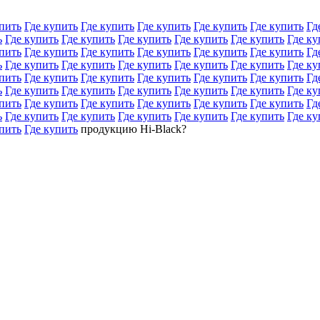
пить
Где купить
Где купить
Где купить
Где купить
Где купить
Гд
ь
Где купить
Где купить
Где купить
Где купить
Где купить
Где ку
пить
Где купить
Где купить
Где купить
Где купить
Где купить
Гд
ь
Где купить
Где купить
Где купить
Где купить
Где купить
Где ку
пить
Где купить
Где купить
Где купить
Где купить
Где купить
Гд
ь
Где купить
Где купить
Где купить
Где купить
Где купить
Где ку
пить
Где купить
Где купить
Где купить
Где купить
Где купить
Гд
ь
Где купить
Где купить
Где купить
Где купить
Где купить
Где ку
пить
Где купить
продукцию Hi-Black?