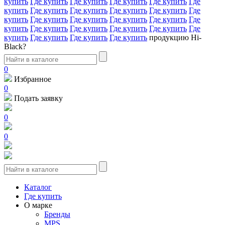
купить
Где купить
Где купить
Где купить
Где купить
Где
купить
Где купить
Где купить
Где купить
Где купить
Где
купить
Где купить
Где купить
Где купить
Где купить
Где
купить
Где купить
Где купить
Где купить
Где купить
Где
купить
Где купить
Где купить
Где купить
продукцию Hi-
Black?
0
Избранное
0
Подать заявку
0
0
Каталог
Где купить
О марке
Бренды
MPS