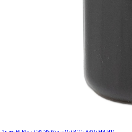
Тонер Hi-Black (44574805) для Oki B411/ B431/ MB441/