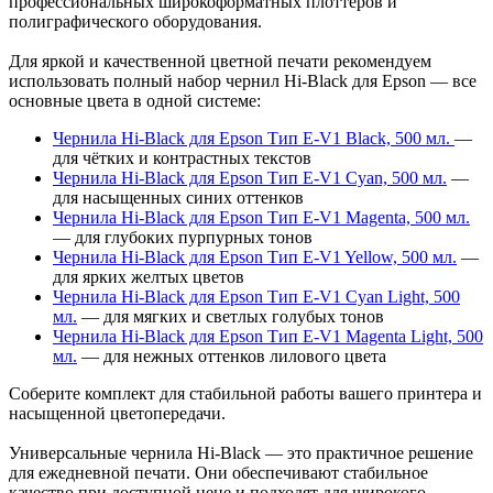
профессиональных широкоформатных плоттеров и
полиграфического оборудования.
Для яркой и качественной цветной печати рекомендуем
использовать полный набор чернил Hi-Black для Epson — все
основные цвета в одной системе:
Чернила Hi-Black для Epson Тип E-V1 Black, 500 мл.
—
для чётких и контрастных текстов
Чернила Hi-Black для Epson Тип E-V1 Cyan, 500 мл.
—
для насыщенных синих оттенков
Чернила Hi-Black для Epson Тип E-V1 Magenta, 500 мл.
— для глубоких пурпурных тонов
Чернила Hi-Black для Epson Тип E-V1 Yellow, 500 мл.
—
для ярких желтых цветов
Чернила Hi-Black для Epson Тип E-V1 Cyan Light, 500
мл.
— для мягких и светлых голубых тонов
Чернила Hi-Black для Epson Тип E-V1 Magenta Light, 500
мл.
— для нежных оттенков лилового цвета
Соберите комплект для стабильной работы вашего принтера и
насыщенной цветопередачи.
Универсальные чернила Hi-Black — это практичное решение
для ежедневной печати. Они обеспечивают стабильное
качество при доступной цене и подходят для широкого