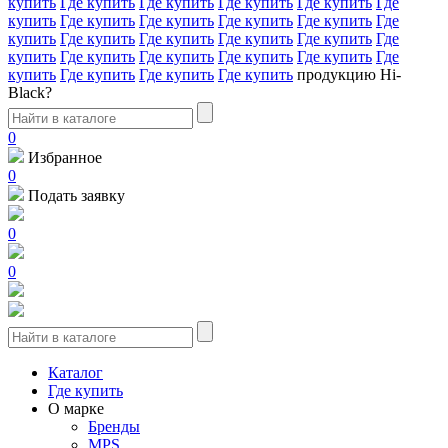
купить
Где купить
Где купить
Где купить
Где купить
Где
купить
Где купить
Где купить
Где купить
Где купить
Где
купить
Где купить
Где купить
Где купить
Где купить
Где
купить
Где купить
Где купить
Где купить
Где купить
Где
купить
Где купить
Где купить
Где купить
продукцию Hi-
Black?
0
Избранное
0
Подать заявку
0
0
Каталог
Где купить
О марке
Бренды
MPS