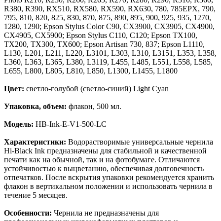
R380, R390, RX510, RX580, RX590, RX630, 780, 785EPX, 790,
795, 810, 820, 825, 830, 870, 875, 890, 895, 900, 925, 935, 1270,
1280, 1290; Epson Stylus Color C90, CX3900, CX3905, CX4900,
CX4905, CX5900; Epson Stylus C110, C120; Epson TX100,
TX200, TX300, TX600; Epson Artisan 730, 837; Epson L1110,
L130, L201, L211, L220, L3101, L303, L310, L3151, L353, L358,
L360, L363, L365, L380, L3119, L455, L485, L551, L558, L585,
L655, L800, L805, L810, L850, L1300, L1455, L1800
Цвет:
светло-голубой (светло-синий) Light Cyan
Упаковка, объем:
флакон, 500 мл.
Модель:
HB-Ink-E-V1-500-LC
Характеристики:
Водорастворимые универсальные чернила
Hi-Black Ink предназначены для стабильной и качественной
печати как на обычной, так и на фотобумаге. Отличаются
устойчивостью к выцветанию, обеспечивая долговечность
отпечатков. После вскрытия упаковки рекомендуется хранить
флакон в вертикальном положении и использовать чернила в
течение 5 месяцев.
Особенности:
Чернила не предназначены для