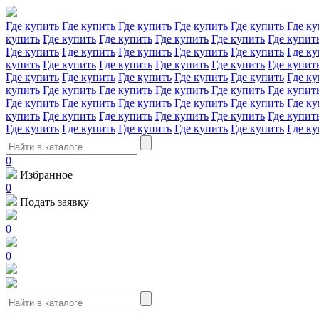
Где купить
Где купить
Где купить
Где купить
Где купить
Где ку
купить
Где купить
Где купить
Где купить
Где купить
Где купит
Где купить
Где купить
Где купить
Где купить
Где купить
Где ку
купить
Где купить
Где купить
Где купить
Где купить
Где купит
Где купить
Где купить
Где купить
Где купить
Где купить
Где ку
купить
Где купить
Где купить
Где купить
Где купить
Где купит
Где купить
Где купить
Где купить
Где купить
Где купить
Где ку
купить
Где купить
Где купить
Где купить
Где купить
Где купит
Где купить
Где купить
Где купить
Где купить
Где купить
Где ку
0
Избранное
0
Подать заявку
0
0