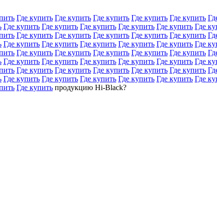
пить
Где купить
Где купить
Где купить
Где купить
Где купить
Гд
ь
Где купить
Где купить
Где купить
Где купить
Где купить
Где ку
пить
Где купить
Где купить
Где купить
Где купить
Где купить
Гд
ь
Где купить
Где купить
Где купить
Где купить
Где купить
Где ку
пить
Где купить
Где купить
Где купить
Где купить
Где купить
Гд
ь
Где купить
Где купить
Где купить
Где купить
Где купить
Где ку
пить
Где купить
Где купить
Где купить
Где купить
Где купить
Гд
ь
Где купить
Где купить
Где купить
Где купить
Где купить
Где ку
пить
Где купить
продукцию Hi-Black?