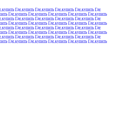
е купить
Где купить
Где купить
Где купить
Где купить
Где
пить
Где купить
Где купить
Где купить
Где купить
Где купить
е купить
Где купить
Где купить
Где купить
Где купить
Где
пить
Где купить
Где купить
Где купить
Где купить
Где купить
е купить
Где купить
Где купить
Где купить
Где купить
Где
пить
Где купить
Где купить
Где купить
Где купить
Где купить
е купить
Где купить
Где купить
Где купить
Где купить
Где
пить
Где купить
Где купить
Где купить
Где купить
Где купить