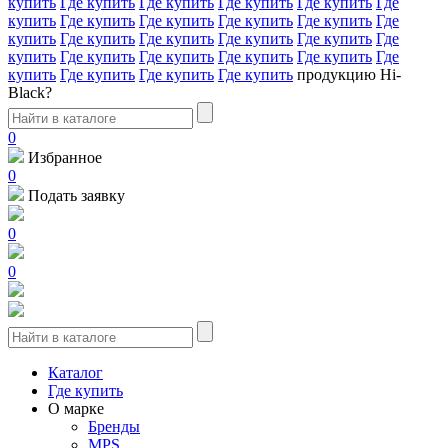
купить
Где купить
Где купить
Где купить
Где купить
Где
купить
Где купить
Где купить
Где купить
Где купить
Где
купить
Где купить
Где купить
Где купить
Где купить
Где
купить
Где купить
Где купить
Где купить
Где купить
Где
купить
Где купить
Где купить
Где купить
продукцию Hi-
Black?
0
Избранное
0
Подать заявку
0
0
Каталог
Где купить
О марке
Бренды
MPS