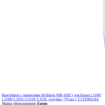
Контейнер с чернилами Hi-Black (HB-103C) для Epson L1100/
L3100/ L3101/ L3110/ L3150, голубые, (70 мл.), C13T00S24A
Марка оборудования:
Epson