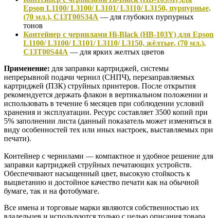
Epson L1100/ L3100/ L3101/ L3110/ L3150, пурпурные,
(70 мл.), C13T00S34A
— для глубоких пурпурных
тонов
Контейнер с чернилами Hi-Black (HB-103Y) для Epson
L1100/ L3100/ L3101/ L3110/ L3150, жёлтые, (70 мл.),
C13T00S44A
— для ярких желтых цветов
Применение:
для заправки картриджей, системы
непрерывной подачи чернил (СНПЧ), перезаправляемых
картриджей (ПЗК) струйных принтеров. После открытия
рекомендуется держать флакон в вертикальном положении и
использовать в течение 6 месяцев при соблюдении условий
хранения и эксплуатации. Ресурс составляет 3500 копий при
5% заполнении листа (данный показатель может изменяться в
виду особенностей тех или иных настроек, выставляемых при
печати).
Контейнер с чернилами — компактное и удобное решение для
заправки картриджей струйных печатающих устройств.
Обеспечивают насыщенный цвет, высокую стойкость к
выцветанию и достойное качество печати как на обычной
бумаге, так и на фотобумаге.
Все имена и торговые марки являются собственностью их
владельцев и используются только с целью описания товара.