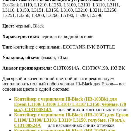
EcoTank L1110, L1210, L1250, L3100, L3101, L3110, L3111,
L3116, L3150, L3151, L3156, L3160, L3210, L3211, L3250,
L3251, L3256, L3260, L3266, L5190, L5290, L5296
Цвет:
черный, Black
Характеристики:
чернила на водной основе
Тип:
контейнер с чернилами, ECOTANK INK BOTTLE
Упаковка, объем:
флакон, 70 мл.
Аналог производителя:
C13T00S14A, C13T00V198, 103 BK
Для яркой и качественной цветной печати рекомендуем
использовать полный набор чернил Hi-Black для Epson— все
основные цвета в одной системе:
Контейнер с чернилами Hi-Black (HB-103Bk) для
Epson L1100/ L3100/ L3101/ L3110/ L3150, чёрные, (70
мл.), C13T00S14A
— для чётких и контрастных текстов
Контейнер с чернилами Hi-Black (HB-103C) для Epson
L1100/ L3100/ L3101/ L3110/ L3150, голубые, (70 мл.),
C13T00S24A
— для насыщенных синих оттенков
Контейнер с чернилами Hi-Black (HB-103M) для