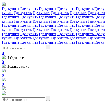
Где купить
Где купить
Где купить
Где купить
Где купить
Где ку
купить
Где купить
Где купить
Где купить
Где купить
Где купит
Где купить
Где купить
Где купить
Где купить
Где купить
Где ку
купить
Где купить
Где купить
Где купить
Где купить
Где купит
Где купить
Где купить
Где купить
Где купить
Где купить
Где ку
купить
Где купить
Где купить
Где купить
Где купить
Где купит
Где купить
Где купить
Где купить
Где купить
Где купить
Где ку
купить
Где купить
Где купить
Где купить
Где купить
Где купит
Где купить
Где купить
Где купить
Где купить
Где купить
Где ку
0
Избранное
0
Подать заявку
0
0