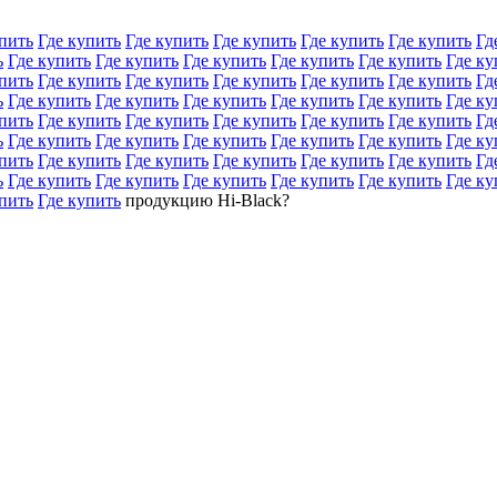
пить
Где купить
Где купить
Где купить
Где купить
Где купить
Гд
ь
Где купить
Где купить
Где купить
Где купить
Где купить
Где ку
пить
Где купить
Где купить
Где купить
Где купить
Где купить
Гд
ь
Где купить
Где купить
Где купить
Где купить
Где купить
Где ку
пить
Где купить
Где купить
Где купить
Где купить
Где купить
Гд
ь
Где купить
Где купить
Где купить
Где купить
Где купить
Где ку
пить
Где купить
Где купить
Где купить
Где купить
Где купить
Гд
ь
Где купить
Где купить
Где купить
Где купить
Где купить
Где ку
пить
Где купить
продукцию Hi-Black?