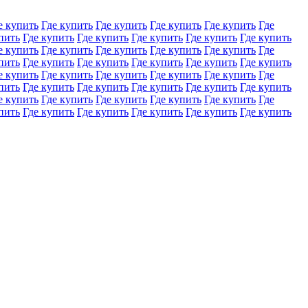
е купить
Где купить
Где купить
Где купить
Где купить
Где
пить
Где купить
Где купить
Где купить
Где купить
Где купить
е купить
Где купить
Где купить
Где купить
Где купить
Где
пить
Где купить
Где купить
Где купить
Где купить
Где купить
е купить
Где купить
Где купить
Где купить
Где купить
Где
пить
Где купить
Где купить
Где купить
Где купить
Где купить
е купить
Где купить
Где купить
Где купить
Где купить
Где
пить
Где купить
Где купить
Где купить
Где купить
Где купить