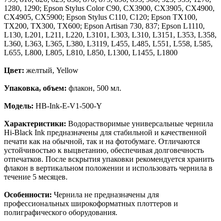
1280, 1290; Epson Stylus Color C90, CX3900, CX3905, CX4900,
CX4905, CX5900; Epson Stylus C110, C120; Epson TX100,
TX200, TX300, TX600; Epson Artisan 730, 837; Epson L1110,
L130, L201, L211, L220, L3101, L303, L310, L3151, L353, L358,
L360, L363, L365, L380, L3119, L455, L485, L551, L558, L585,
L655, L800, L805, L810, L850, L1300, L1455, L1800
Цвет:
желтый, Yellow
Упаковка, объем:
флакон, 500 мл.
Модель:
HB-Ink-E-V1-500-Y
Характеристики:
Водорастворимые универсальные чернила
Hi-Black Ink предназначены для стабильной и качественной
печати как на обычной, так и на фотобумаге. Отличаются
устойчивостью к выцветанию, обеспечивая долговечность
отпечатков. После вскрытия упаковки рекомендуется хранить
флакон в вертикальном положении и использовать чернила в
течение 5 месяцев.
Особенности:
Чернила не предназначены для
профессиональных широкоформатных плоттеров и
полиграфического оборудования.