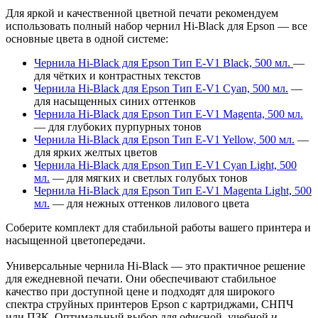
Для яркой и качественной цветной печати рекомендуем
использовать полный набор чернил Hi-Black для Epson — все
основные цвета в одной системе:
Чернила Hi-Black для Epson Тип E-V1 Black, 500 мл.
—
для чётких и контрастных текстов
Чернила Hi-Black для Epson Тип E-V1 Cyan, 500 мл.
—
для насыщенных синих оттенков
Чернила Hi-Black для Epson Тип E-V1 Magenta, 500 мл.
— для глубоких пурпурных тонов
Чернила Hi-Black для Epson Тип E-V1 Yellow, 500 мл.
—
для ярких желтых цветов
Чернила Hi-Black для Epson Тип E-V1 Cyan Light, 500
мл.
— для мягких и светлых голубых тонов
Чернила Hi-Black для Epson Тип E-V1 Magenta Light, 500
мл.
— для нежных оттенков лилового цвета
Соберите комплект для стабильной работы вашего принтера и
насыщенной цветопередачи.
Универсальные чернила Hi-Black — это практичное решение
для ежедневной печати. Они обеспечивают стабильное
качество при доступной цене и подходят для широкого
спектра струйных принтеров Epson с картриджами, СНПЧ
или ПЗК. Оптимальный выбор для офисной, учебной и