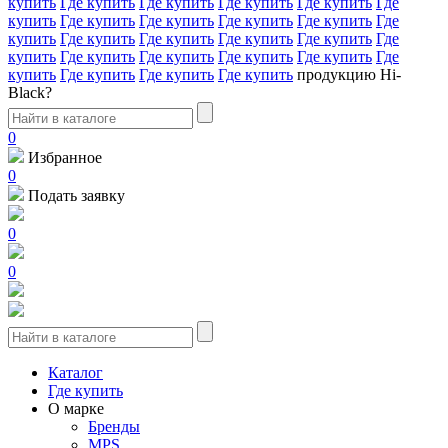
купить
Где купить
Где купить
Где купить
Где купить
Где
купить
Где купить
Где купить
Где купить
Где купить
Где
купить
Где купить
Где купить
Где купить
Где купить
Где
купить
Где купить
Где купить
Где купить
Где купить
Где
купить
Где купить
Где купить
Где купить
продукцию Hi-
Black?
0
Избранное
0
Подать заявку
0
0
Каталог
Где купить
О марке
Бренды
MPS