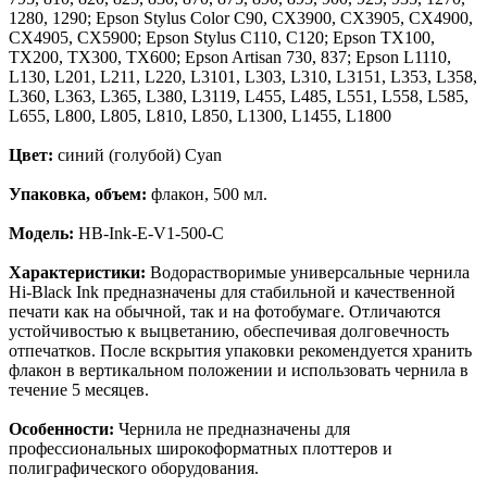
1280, 1290; Epson Stylus Color C90, CX3900, CX3905, CX4900,
CX4905, CX5900; Epson Stylus C110, C120; Epson TX100,
TX200, TX300, TX600; Epson Artisan 730, 837; Epson L1110,
L130, L201, L211, L220, L3101, L303, L310, L3151, L353, L358,
L360, L363, L365, L380, L3119, L455, L485, L551, L558, L585,
L655, L800, L805, L810, L850, L1300, L1455, L1800
Цвет:
синий (голубой) Cyan
Упаковка, объем:
флакон, 500 мл.
Модель:
HB-Ink-E-V1-500-C
Характеристики:
Водорастворимые универсальные чернила
Hi-Black Ink предназначены для стабильной и качественной
печати как на обычной, так и на фотобумаге. Отличаются
устойчивостью к выцветанию, обеспечивая долговечность
отпечатков. После вскрытия упаковки рекомендуется хранить
флакон в вертикальном положении и использовать чернила в
течение 5 месяцев.
Особенности:
Чернила не предназначены для
профессиональных широкоформатных плоттеров и
полиграфического оборудования.