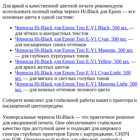
Для яркой и качественной цветной печати рекомендуем
использовать полный набор чернил Hi-Black для Epson — все
основные цвета в одной системе:
Чернила Hi-Black для Epson Тип E-V1 Black, 500 мл.
—
для чётких и контрастных текстов
Чернила Hi-Black для Epson Тип E-V1 Cyan, 500 мл.
—
для насыщенных синих оттенков
Чернила Hi-Black для Epson Тип E-V1 Magenta, 500 мл.
— для глубоких пурпурных тонов
Чернила Hi-Black для Epson Тип E-V1 Yellow, 500 мл.
—
для ярких желтых цветов
Чернила Hi-Black для Epson Тип E-V1 Cyan Light, 500
мл.
— для мягких и светлых голубых тонов
Чернила Hi-Black для Epson Тип E-V1 Magenta Light, 500
мл.
— для нежных оттенков лилового цвета
Соберите комплект для стабильной работы вашего принтера и
насыщенной цветопередачи.
Универсальные чернила Hi-Black — это практичное решение
для ежедневной печати. Они обеспечивают стабильное
качество при доступной цене и подходят для широкого
спектра струйных принтеров Epson с картриджами, СНПЧ
или ПЗК. Оптимальный выбор для офисной, учебной и