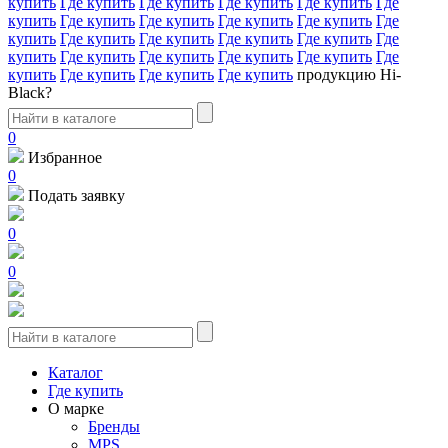
купить
Где купить
Где купить
Где купить
Где купить
Где
купить
Где купить
Где купить
Где купить
Где купить
Где
купить
Где купить
Где купить
Где купить
Где купить
Где
купить
Где купить
Где купить
Где купить
Где купить
Где
купить
Где купить
Где купить
Где купить
продукцию Hi-
Black?
0
Избранное
0
Подать заявку
0
0
Каталог
Где купить
О марке
Бренды
MPS