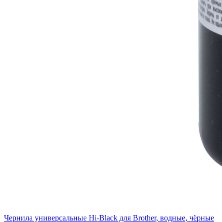
Чернила универсальные Hi-Black для Brother, водные, чёрные