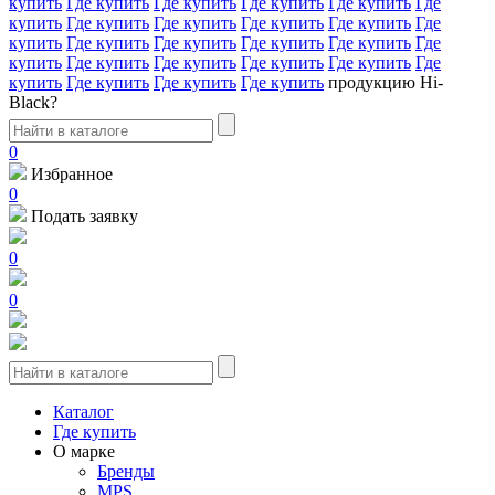
купить
Где купить
Где купить
Где купить
Где купить
Где
купить
Где купить
Где купить
Где купить
Где купить
Где
купить
Где купить
Где купить
Где купить
Где купить
Где
купить
Где купить
Где купить
Где купить
Где купить
Где
купить
Где купить
Где купить
Где купить
продукцию Hi-
Black?
0
Избранное
0
Подать заявку
0
0
Каталог
Где купить
О марке
Бренды
MPS