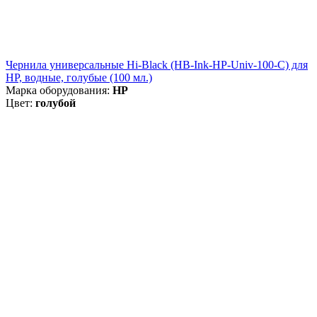
Чернила универсальные Hi-Black (HB-Ink-HP-Univ-100-C) для
HP, водные, голубые (100 мл.)
Марка оборудования:
HP
Цвет:
голубой