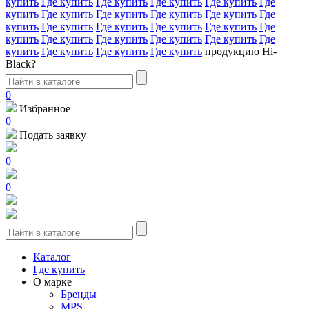
купить
Где купить
Где купить
Где купить
Где купить
Где
купить
Где купить
Где купить
Где купить
Где купить
Где
купить
Где купить
Где купить
Где купить
Где купить
Где
купить
Где купить
Где купить
Где купить
Где купить
Где
купить
Где купить
Где купить
Где купить
продукцию Hi-
Black?
0
Избранное
0
Подать заявку
0
0
Каталог
Где купить
О марке
Бренды
MPS