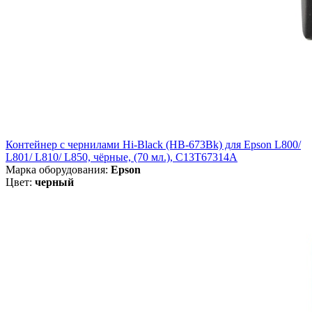
Контейнер с чернилами Hi-Black (HB-673Bk) для Epson L800/
L801/ L810/ L850, чёрные, (70 мл.), C13T67314A
Марка оборудования:
Epson
Цвет:
черный