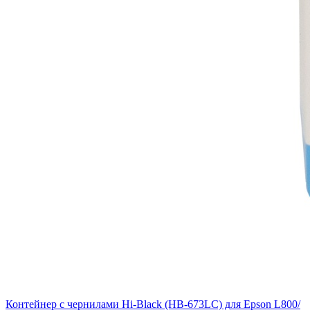
Контейнер с чернилами Hi-Black (HB-673LC) для Epson L800/