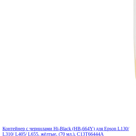
Контейнер с чернилами Hi-Black (HB-664Y) для Epson L130/
L310/ L405/ L655, жёлтые, (70 мл.), C13T66444A