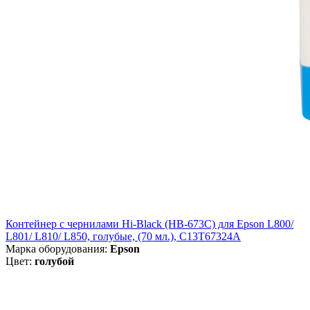
Контейнер с чернилами Hi-Black (HB-673C) для Epson L800/
L801/ L810/ L850, голубые, (70 мл.), C13T67324A
Марка оборудования:
Epson
Цвет:
голубой