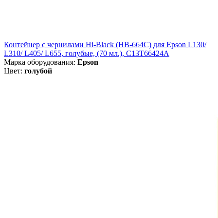
Контейнер с чернилами Hi-Black (HB-664С) для Epson L130/
L310/ L405/ L655, голубые, (70 мл.), C13T66424A
Марка оборудования:
Epson
Цвет:
голубой