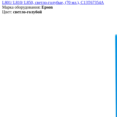
L801/ L810/ L850, светло-голубые, (70 мл.), C13T67354A
Марка оборудования:
Epson
Цвет:
светло-голубой