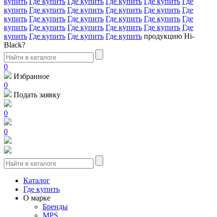
купить
Где купить
Где купить
Где купить
Где купить
Где
купить
Где купить
Где купить
Где купить
Где купить
Где
купить
Где купить
Где купить
Где купить
Где купить
Где
купить
Где купить
Где купить
Где купить
Где купить
Где
купить
Где купить
Где купить
Где купить
продукцию Hi-
Black?
0
Избранное
0
Подать заявку
0
0
Каталог
Где купить
О марке
Бренды
MPS