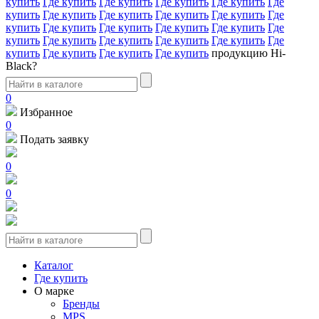
купить
Где купить
Где купить
Где купить
Где купить
Где
купить
Где купить
Где купить
Где купить
Где купить
Где
купить
Где купить
Где купить
Где купить
Где купить
Где
купить
Где купить
Где купить
Где купить
Где купить
Где
купить
Где купить
Где купить
Где купить
продукцию Hi-
Black?
0
Избранное
0
Подать заявку
0
0
Каталог
Где купить
О марке
Бренды
MPS