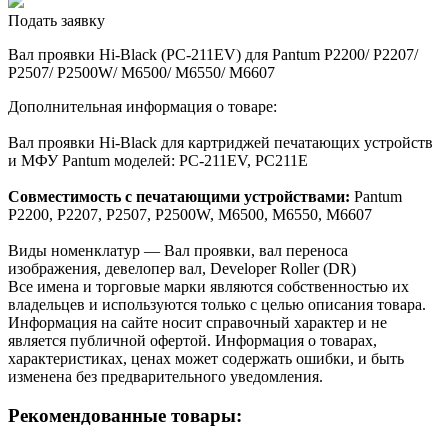
Подать заявку
Вал проявки Hi-Black (PC-211EV) для Pantum P2200/ P2207/
P2507/ P2500W/ M6500/ M6550/ M6607
Дополнительная информация о товаре:
Вал проявки Hi-Black для картриджей печатающих устройств
и МФУ Pantum моделей: PC-211EV, РС211Е
Совместимость с печатающими устройствами:
Pantum
P2200, P2207, P2507, P2500W, M6500, M6550, M6607
Виды номенклатур — Вал проявки, вал переноса
изображения, девелопер вал, Developer Roller (DR)
Все имена и торговые марки являются собственностью их
владельцев и используются только с целью описания товара.
Информация на сайте носит справочный характер и не
является публичной офертой. Информация о товарах,
характеристиках, ценах может содержать ошибки, и быть
изменена без предварительного уведомления.
Рекомендованные товары: