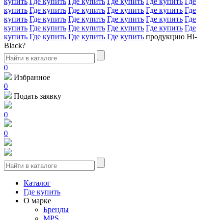
купить
Где купить
Где купить
Где купить
Где купить
Где
купить
Где купить
Где купить
Где купить
Где купить
Где
купить
Где купить
Где купить
Где купить
Где купить
Где
купить
Где купить
Где купить
Где купить
Где купить
Где
купить
Где купить
Где купить
Где купить
продукцию Hi-
Black?
0
Избранное
0
Подать заявку
0
0
Каталог
Где купить
О марке
Бренды
MPS