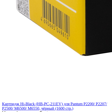
Картридж Hi-Black (HB-PC-211EV) для Pantum P2200/ P2207/
P2500/ M6500/ M6550, чёрный (1600 стр.)