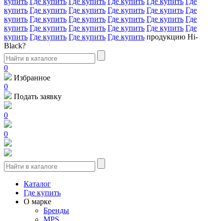
купить
Где купить
Где купить
Где купить
Где купить
Где
купить
Где купить
Где купить
Где купить
Где купить
Где
купить
Где купить
Где купить
Где купить
Где купить
Где
купить
Где купить
Где купить
Где купить
Где купить
Где
купить
Где купить
Где купить
Где купить
продукцию Hi-
Black?
0
Избранное
0
Подать заявку
0
0
Каталог
Где купить
О марке
Бренды
MPS