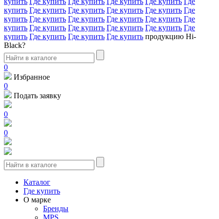
купить
Где купить
Где купить
Где купить
Где купить
Где
купить
Где купить
Где купить
Где купить
Где купить
Где
купить
Где купить
Где купить
Где купить
Где купить
Где
купить
Где купить
Где купить
Где купить
Где купить
Где
купить
Где купить
Где купить
Где купить
продукцию Hi-
Black?
0
Избранное
0
Подать заявку
0
0
Каталог
Где купить
О марке
Бренды
MPS