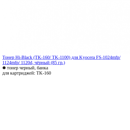
Тонер Hi-Black (TK-160/ TK-1100) для Kyocera FS-1024mfp/
1124mfp/ 1120d, чёрный (85 гр.)
тонер черный, банка
для картриджей: TK-160