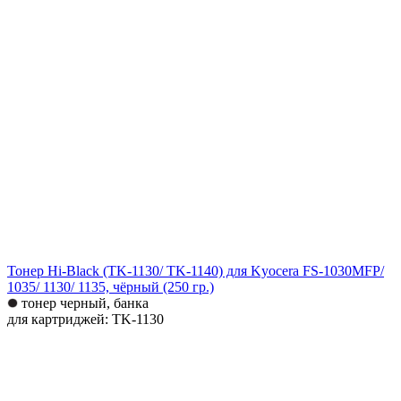
Тонер Hi-Black (TK-1130/ TK-1140) для Kyocera FS-1030MFP/
1035/ 1130/ 1135, чёрный (250 гр.)
тонер черный, банка
для картриджей: TK-1130