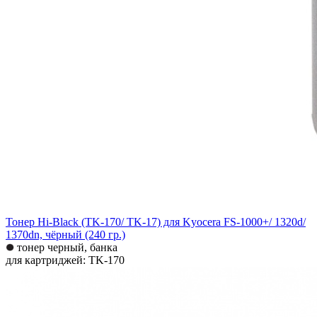
Тонер Hi-Black (TK-170/ TK-17) для Kyocera FS-1000+/ 1320d/
1370dn, чёрный (240 гр.)
тонер черный, банка
для картриджей: TK-170