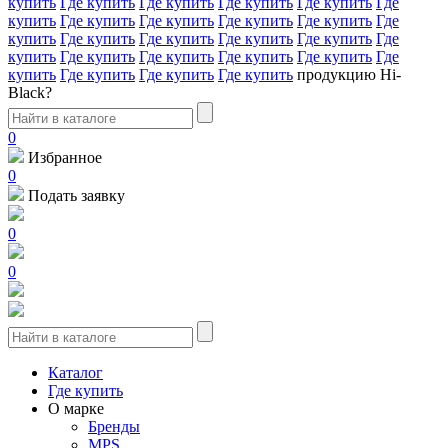
купить
Где купить
Где купить
Где купить
Где купить
Где
купить
Где купить
Где купить
Где купить
Где купить
Где
купить
Где купить
Где купить
Где купить
Где купить
Где
купить
Где купить
Где купить
Где купить
Где купить
Где
купить
Где купить
Где купить
Где купить
продукцию Hi-
Black?
0
Избранное
0
Подать заявку
0
0
Каталог
Где купить
О марке
Бренды
MPS