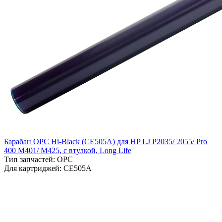
Барабан OPC Hi-Black (CE505A) для HP LJ P2035/ 2055/ Pro
400 M401/ M425, с втулкой, Long Life
Тип запчастей: OPC
Для картриджей: CE505A