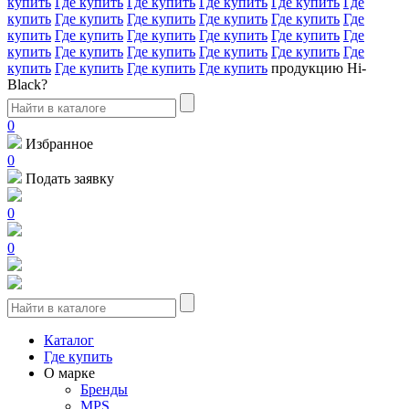
купить
Где купить
Где купить
Где купить
Где купить
Где
купить
Где купить
Где купить
Где купить
Где купить
Где
купить
Где купить
Где купить
Где купить
Где купить
Где
купить
Где купить
Где купить
Где купить
Где купить
Где
купить
Где купить
Где купить
Где купить
продукцию Hi-
Black?
0
Избранное
0
Подать заявку
0
0
Каталог
Где купить
О марке
Бренды
MPS