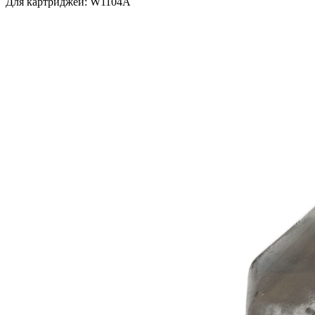
Для картриджей: W1104A