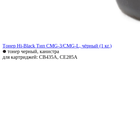
Tонер Hi-Black Тип CMG-3/CMG-L, чёрный (1 кг.)
тонер черный, канистра
для картриджей: CB435A, CE285A