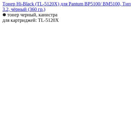
Tонер Hi-Black (TL-5120Х) для Pantum BP5100/ BM5100, Тип
3.2, чёрный (360 гр.)
тонер черный, канистра
для картриджей: TL-5120Х