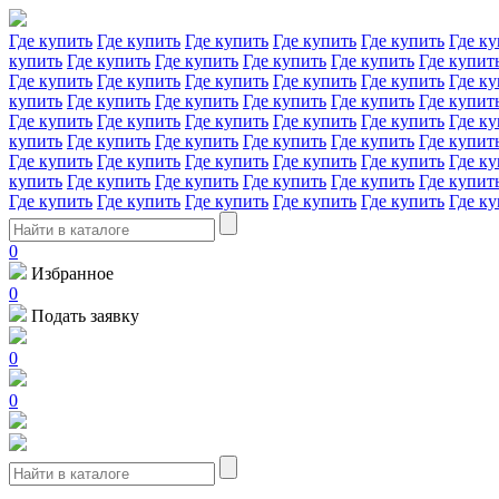
Где купить
Где купить
Где купить
Где купить
Где купить
Где ку
купить
Где купить
Где купить
Где купить
Где купить
Где купит
Где купить
Где купить
Где купить
Где купить
Где купить
Где ку
купить
Где купить
Где купить
Где купить
Где купить
Где купит
Где купить
Где купить
Где купить
Где купить
Где купить
Где ку
купить
Где купить
Где купить
Где купить
Где купить
Где купит
Где купить
Где купить
Где купить
Где купить
Где купить
Где ку
купить
Где купить
Где купить
Где купить
Где купить
Где купит
Где купить
Где купить
Где купить
Где купить
Где купить
Где ку
0
Избранное
0
Подать заявку
0
0