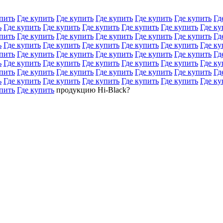
пить
Где купить
Где купить
Где купить
Где купить
Где купить
Гд
ь
Где купить
Где купить
Где купить
Где купить
Где купить
Где ку
пить
Где купить
Где купить
Где купить
Где купить
Где купить
Гд
ь
Где купить
Где купить
Где купить
Где купить
Где купить
Где ку
пить
Где купить
Где купить
Где купить
Где купить
Где купить
Гд
ь
Где купить
Где купить
Где купить
Где купить
Где купить
Где ку
пить
Где купить
Где купить
Где купить
Где купить
Где купить
Гд
ь
Где купить
Где купить
Где купить
Где купить
Где купить
Где ку
пить
Где купить
продукцию Hi-Black?