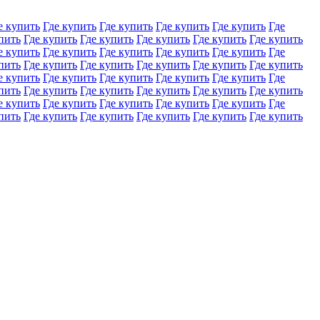
е купить
Где купить
Где купить
Где купить
Где купить
Где
пить
Где купить
Где купить
Где купить
Где купить
Где купить
е купить
Где купить
Где купить
Где купить
Где купить
Где
пить
Где купить
Где купить
Где купить
Где купить
Где купить
е купить
Где купить
Где купить
Где купить
Где купить
Где
пить
Где купить
Где купить
Где купить
Где купить
Где купить
е купить
Где купить
Где купить
Где купить
Где купить
Где
пить
Где купить
Где купить
Где купить
Где купить
Где купить