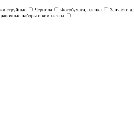
жи струйные
Чернила
Фотобумага, пленка
Запчасти д
правочные наборы и комплекты