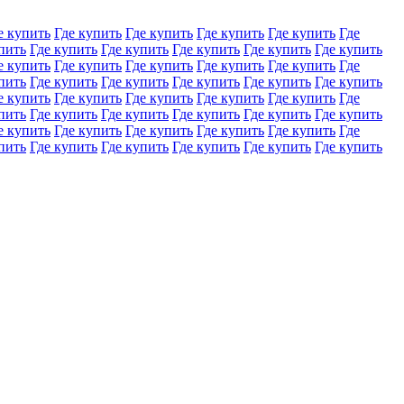
е купить
Где купить
Где купить
Где купить
Где купить
Где
пить
Где купить
Где купить
Где купить
Где купить
Где купить
е купить
Где купить
Где купить
Где купить
Где купить
Где
пить
Где купить
Где купить
Где купить
Где купить
Где купить
е купить
Где купить
Где купить
Где купить
Где купить
Где
пить
Где купить
Где купить
Где купить
Где купить
Где купить
е купить
Где купить
Где купить
Где купить
Где купить
Где
пить
Где купить
Где купить
Где купить
Где купить
Где купить