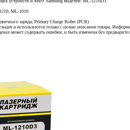
ающих устройств и МФУ Samsung моделей: ML-1210D3
1210, ML-1010
ичного заряда, Primary Charge Roller (PCR)
льцев и используются только с целью описания товара. Информа
ценах может содержать ошибки, и быть изменена без предварите