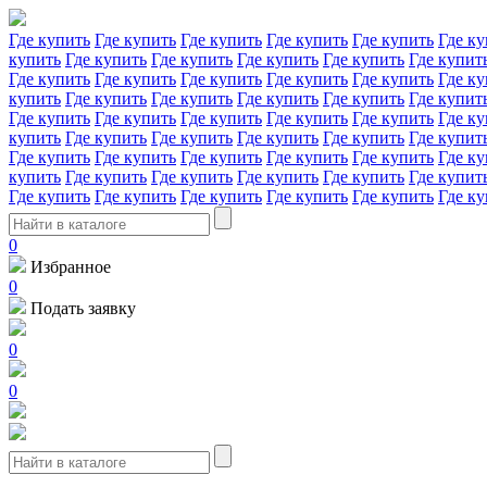
Где купить
Где купить
Где купить
Где купить
Где купить
Где ку
купить
Где купить
Где купить
Где купить
Где купить
Где купит
Где купить
Где купить
Где купить
Где купить
Где купить
Где ку
купить
Где купить
Где купить
Где купить
Где купить
Где купит
Где купить
Где купить
Где купить
Где купить
Где купить
Где ку
купить
Где купить
Где купить
Где купить
Где купить
Где купит
Где купить
Где купить
Где купить
Где купить
Где купить
Где ку
купить
Где купить
Где купить
Где купить
Где купить
Где купит
Где купить
Где купить
Где купить
Где купить
Где купить
Где ку
0
Избранное
0
Подать заявку
0
0