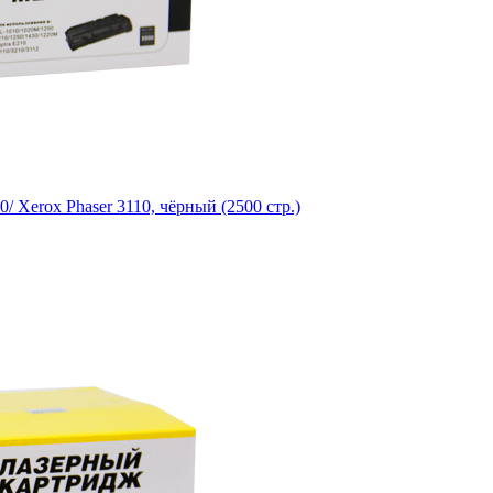
 Xerox Phaser 3110, чёрный (2500 стр.)