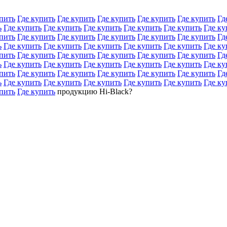
пить
Где купить
Где купить
Где купить
Где купить
Где купить
Гд
ь
Где купить
Где купить
Где купить
Где купить
Где купить
Где ку
пить
Где купить
Где купить
Где купить
Где купить
Где купить
Гд
ь
Где купить
Где купить
Где купить
Где купить
Где купить
Где ку
пить
Где купить
Где купить
Где купить
Где купить
Где купить
Гд
ь
Где купить
Где купить
Где купить
Где купить
Где купить
Где ку
пить
Где купить
Где купить
Где купить
Где купить
Где купить
Гд
ь
Где купить
Где купить
Где купить
Где купить
Где купить
Где ку
пить
Где купить
продукцию Hi-Black?