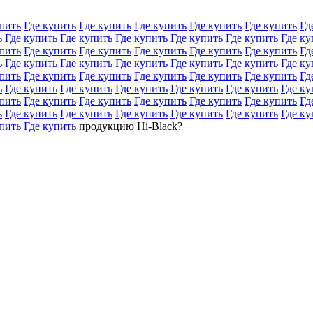
пить
Где купить
Где купить
Где купить
Где купить
Где купить
Гд
ь
Где купить
Где купить
Где купить
Где купить
Где купить
Где ку
пить
Где купить
Где купить
Где купить
Где купить
Где купить
Гд
ь
Где купить
Где купить
Где купить
Где купить
Где купить
Где ку
пить
Где купить
Где купить
Где купить
Где купить
Где купить
Гд
ь
Где купить
Где купить
Где купить
Где купить
Где купить
Где ку
пить
Где купить
Где купить
Где купить
Где купить
Где купить
Гд
ь
Где купить
Где купить
Где купить
Где купить
Где купить
Где ку
пить
Где купить
продукцию Hi-Black?