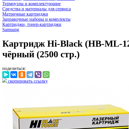
Термоузлы и комплектующие
Средства и материалы для сервиса
Матричные картриджи
Заправочные наборы и комплекты
Картриджи, тонер-картриджи
Samsung
Картридж Hi-Black (HB-ML-121
чёрный (2500 стр.)
поделиться:
скопировать ссылку