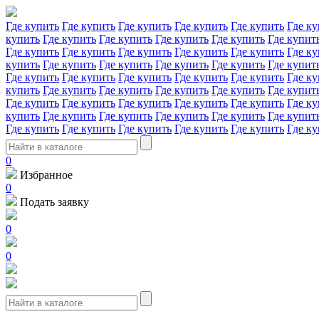
Где купить
Где купить
Где купить
Где купить
Где купить
Где ку
купить
Где купить
Где купить
Где купить
Где купить
Где купит
Где купить
Где купить
Где купить
Где купить
Где купить
Где ку
купить
Где купить
Где купить
Где купить
Где купить
Где купит
Где купить
Где купить
Где купить
Где купить
Где купить
Где ку
купить
Где купить
Где купить
Где купить
Где купить
Где купит
Где купить
Где купить
Где купить
Где купить
Где купить
Где ку
купить
Где купить
Где купить
Где купить
Где купить
Где купит
Где купить
Где купить
Где купить
Где купить
Где купить
Где ку
0
Избранное
0
Подать заявку
0
0