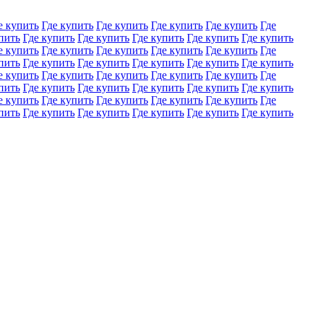
е купить
Где купить
Где купить
Где купить
Где купить
Где
пить
Где купить
Где купить
Где купить
Где купить
Где купить
е купить
Где купить
Где купить
Где купить
Где купить
Где
пить
Где купить
Где купить
Где купить
Где купить
Где купить
е купить
Где купить
Где купить
Где купить
Где купить
Где
пить
Где купить
Где купить
Где купить
Где купить
Где купить
е купить
Где купить
Где купить
Где купить
Где купить
Где
пить
Где купить
Где купить
Где купить
Где купить
Где купить