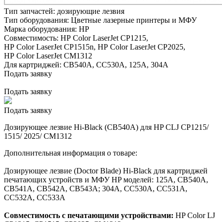
Тип запчастей:
дозирующие лезвия
Тип оборудования:
Цветные лазерные принтеры и МФУ
Марка оборудования:
HP
Совместимость:
HP Color LaserJet CP1215,
HP Color LaserJet CP1515n,
HP Color LaserJet CP2025,
HP Color LaserJet CM1312
Для картриджей:
CB540A, CC530A, 125A, 304A
Подать заявку
Подать заявку
Подать заявку
Дозирующее лезвие Hi-Black (CB540A) для HP CLJ CP1215/
1515/ 2025/ CM1312
Дополнительная информация о товаре:
Дозирующее лезвие (Doctor Blade) Hi-Black для картриджей
печатающих устройств и МФУ HP моделей: 125A, CB540A,
CB541A, CB542A, CB543A; 304A, CC530A, CC531A,
CC532A, CC533A
Совместимость с печатающими устройствами:
HP Color LJ