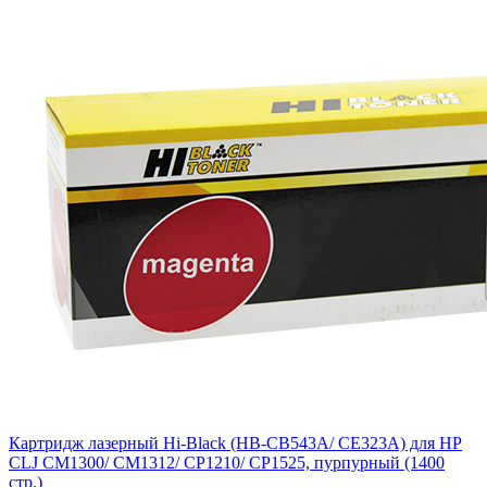
Картридж лазерный Hi-Black (HB-CB543A/ CE323A) для HP
CLJ CM1300/ CM1312/ CP1210/ CP1525, пурпурный (1400
стр.)