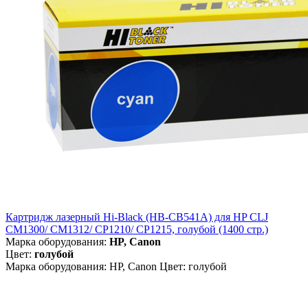
Картридж лазерный Hi-Black (HB-CB541A) для HP CLJ
CM1300/ CM1312/ CP1210/ CP1215, голубой (1400 стр.)
Марка оборудования:
HP, Canon
Цвет:
голубой
Марка оборудования: HP, Canon Цвет: голубой