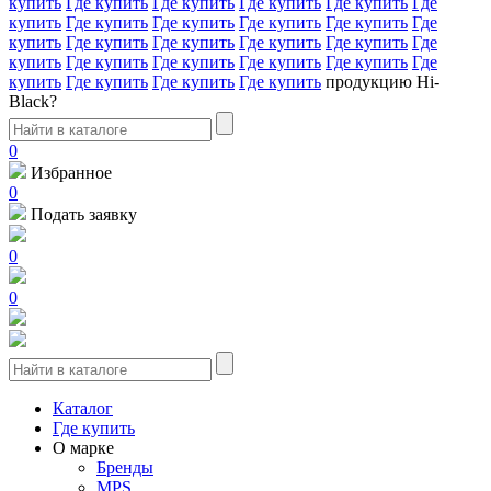
купить
Где купить
Где купить
Где купить
Где купить
Где
купить
Где купить
Где купить
Где купить
Где купить
Где
купить
Где купить
Где купить
Где купить
Где купить
Где
купить
Где купить
Где купить
Где купить
Где купить
Где
купить
Где купить
Где купить
Где купить
продукцию Hi-
Black?
0
Избранное
0
Подать заявку
0
0
Каталог
Где купить
О марке
Бренды
MPS