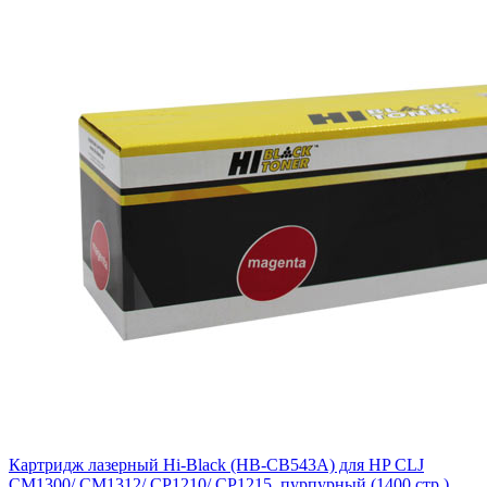
Картридж лазерный Hi-Black (HB-CB543A) для HP CLJ
CM1300/ CM1312/ CP1210/ CP1215, пурпурный (1400 стр.)