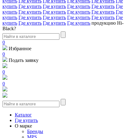
купить
Где купить
Где купить
Где купить
Где купить
Где
купить
Где купить
Где купить
Где купить
Где купить
Где
купить
Где купить
Где купить
Где купить
Где купить
Где
купить
Где купить
Где купить
Где купить
Где купить
Где
купить
Где купить
Где купить
Где купить
продукцию Hi-
Black?
0
Избранное
0
Подать заявку
0
0
Каталог
Где купить
О марке
Бренды
MPS