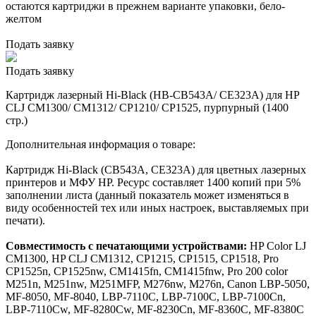
остаются картриджи в прежнем варианте упаковки, бело-
желтом
Подать заявку
Подать заявку
Картридж лазерный Hi-Black (HB-CB543A/ CE323A) для HP
CLJ CM1300/ CM1312/ CP1210/ CP1525, пурпурный (1400
стр.)
Дополнительная информация о товаре:
Картридж Hi-Black (CB543A, CE323A) для цветных лазерных
принтеров и МФУ HP. Ресурс составляет 1400 копий при 5%
заполнении листа (данный показатель может изменяться в
виду особенностей тех или иных настроек, выставляемых при
печати).
Совместимость с печатающими устройствами:
HP Color LJ
CM1300, HP CLJ CM1312, CP1215, CP1515, CP1518, Pro
CP1525n, CP1525nw, CM1415fn, CM1415fnw, Pro 200 color
M251n, M251nw, M251MFP, M276nw, M276n, Canon LBP-5050,
MF-8050, MF-8040, LBP-7110C, LBP-7100C, LBP-7100Cn,
LBP-7110Cw, MF-8280Cw, MF-8230Cn, MF-8360С, MF-8380С