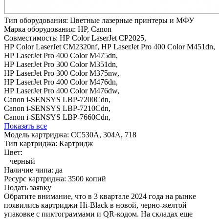
Тип оборудования:
Цветные лазерные принтеры и МФУ
Марка оборудования:
HP, Canon
Совместимость:
HP Color LaserJet CP2025,
HP Color LaserJet CM2320nf,
HP LaserJet Pro 400 Color M451dn,
HP LaserJet Pro 400 Color M475dn,
HP LaserJet Pro 300 Color M351dn,
HP LaserJet Pro 300 Color M375nw,
HP LaserJet Pro 400 Color M476dn,
HP LaserJet Pro 400 Color M476dw,
Canon i-SENSYS LBP-7200Cdn,
Canon i-SENSYS LBP-7210Cdn,
Canon i-SENSYS LBP-7660Cdn,
Показать все
Модель картриджа:
CC530A, 304A, 718
Тип картриджа:
Картридж
Цвет:
черный
Наличие чипа:
да
Ресурс картриджа:
3500 копий
Подать заявку
Обратите внимание, что в 3 квартале 2024 года на рынке
появились картриджи Hi-Black в новой, черно-желтой
упаковке с пиктограммами и QR-кодом. На складах еще