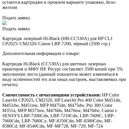
остаются картриджи в прежнем варианте упаковки, бело-
желтом
Подать заявку
Подать заявку
Картридж лазерный Hi-Black (HB-CC530A) для HP CLJ
CP2025/ CM2320/ Canon LBP-7200, чёрный (3500 стр.)
Дополнительная информация о товаре:
Картридж Hi-Black (CC530A) для цветных лазерных
принтеров и МФУ HP. Ресурс составляет 3500 копий при 5%
заполнении листа (данный показатель может изменяться в
виду особенностей тех или иных настроек, выставляемых при
печати).
Совместимость с печатающими устройствами:
HP Color
LaserJet CP2025, CM2320, HP LaserJet Pro 400 Color M451dn,
M451dw, M451nw, MFP M475dn, M475dw, Pro 300 Color
M351a, MFP M375nw, M476dn, M476nw, M476dw, Canon i-
SENSYS LBP-7200Cdn, LBP-7210Cdn, LBP-7600C, LBP-
7660Cdn, LBP-7680Cx, MF-8350Cdn, MF-8380Cdw, MF-
8580Cd, MF-8540Cdn, MF-MF728, MF-729, MF-724