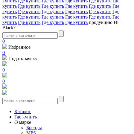
купить
Где купить
Где купить
Где купить
Где купить
Где
купить
Где купить
Где купить
Где купить
Где купить
Где
купить
Где купить
Где купить
Где купить
Где купить
Где
купить
Где купить
Где купить
Где купить
Где купить
Где
купить
Где купить
Где купить
Где купить
продукцию Hi-
Black?
0
Избранное
0
Подать заявку
0
0
Каталог
Где купить
О марке
Бренды
MPS