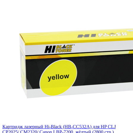
Картридж лазерный Hi-Black (HB-CC532A) для HP CLJ
CP2025/ CM2320/ Canon LBP-7200, жёлтый (2800 стр.)