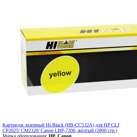
Картридж лазерный Hi-Black (HB-CC532A) для HP CLJ
CP2025/ CM2320/ Canon LBP-7200, жёлтый (2800 стр.)
Марка оборудования:
HP, Canon