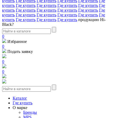
купить
Где купить
Где купить
Где купить
Где купить
Где
купить
Где купить
Где купить
Где купить
Где купить
Где
купить
Где купить
Где купить
Где купить
Где купить
Где
купить
Где купить
Где купить
Где купить
Где купить
Где
купить
Где купить
Где купить
Где купить
продукцию Hi-
Black?
0
Избранное
0
Подать заявку
0
0
Каталог
Где купить
О марке
Бренды
MPS