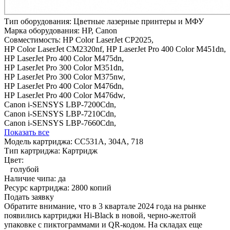
Тип оборудования:
Цветные лазерные принтеры и МФУ
Марка оборудования:
HP, Canon
Совместимость:
HP Color LaserJet CP2025,
HP Color LaserJet CM2320nf,
HP LaserJet Pro 400 Color M451dn,
HP LaserJet Pro 400 Color M475dn,
HP LaserJet Pro 300 Color M351dn,
HP LaserJet Pro 300 Color M375nw,
HP LaserJet Pro 400 Color M476dn,
HP LaserJet Pro 400 Color M476dw,
Canon i-SENSYS LBP-7200Cdn,
Canon i-SENSYS LBP-7210Cdn,
Canon i-SENSYS LBP-7660Cdn,
Показать все
Модель картриджа:
CC531A, 304A, 718
Тип картриджа:
Картридж
Цвет:
голубой
Наличие чипа:
да
Ресурс картриджа:
2800 копий
Подать заявку
Обратите внимание, что в 3 квартале 2024 года на рынке
появились картриджи Hi-Black в новой, черно-желтой
упаковке с пиктограммами и QR-кодом. На складах еще