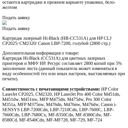
остаются картриджи в прежнем варианте упаковки, бело-
желтом
Подать заявку
Подать заявку
Картридж лазерный Hi-Black (HB-CC531A) для HP CLJ
CP2025/ CM2320/ Canon LBP-7200, голубой (2800 стр.)
Дополнительная информация о товаре:
Картридж Hi-Black (CC531A) для цветных лазерных
принтеров и МФУ HP. Ресурс составляет 2800 копий при 5%
заполнении листа (данный показатель может изменяться в
виду особенностей тех или иных настроек, выставляемых при
печати).
Совместимость с печатающими устройствами:
HP Color
LaserJet CP2025, CM2320, HP LaserJet Pro 400 Color M451dn,
M451dw, M451nw, MFP M475dn, M475dw, Pro 300 Color
M351a, MFP M375nw, M476dn, M476nw, M476dw, Canon i-
SENSYS LBP-7200Cdn, LBP-7210Cdn, LBP-7600C, LBP-
7660Cdn, LBP-7680Cx, MF-8350Cdn, MF-8380Cdw, MF-
8580Cd, MF-8540Cdn, MF-MF728, MF-729, MF-724