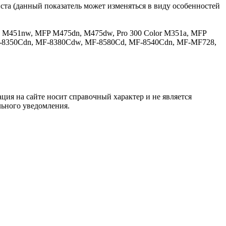
та (данный показатель может изменяться в виду особенностей
dw, M451nw, MFP M475dn, M475dw, Pro 300 Color M351a, MFP
-8350Cdn, MF-8380Cdw, MF-8580Cd, MF-8540Cdn, MF-MF728,
ция на сайте носит справочный характер и не является
льного уведомления.