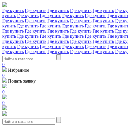
Где купить
Где купить
Где купить
Где купить
Где купить
Где ку
купить
Где купить
Где купить
Где купить
Где купить
Где купит
Где купить
Где купить
Где купить
Где купить
Где купить
Где ку
купить
Где купить
Где купить
Где купить
Где купить
Где купит
Где купить
Где купить
Где купить
Где купить
Где купить
Где ку
купить
Где купить
Где купить
Где купить
Где купить
Где купит
Где купить
Где купить
Где купить
Где купить
Где купить
Где ку
купить
Где купить
Где купить
Где купить
Где купить
Где купит
Где купить
Где купить
Где купить
Где купить
Где купить
Где ку
0
Избранное
0
Подать заявку
0
0