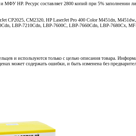
и МФУ HP. Ресурс составляет 2800 копий при 5% заполнении лис
erJet CP2025, CM2320, HP LaserJet Pro 400 Color M451dn, M451
Cdn, LBP-7210Cdn, LBP-7600C, LBP-7660Cdn, LBP-7680Cx, MF
льцев и используются только с целью описания товара. Информа
ценах может содержать ошибки, и быть изменена без предварите