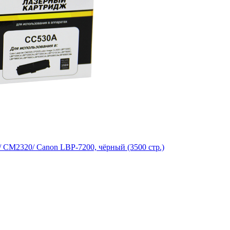
 CM2320/ Canon LBP-7200, чёрный (3500 стр.)