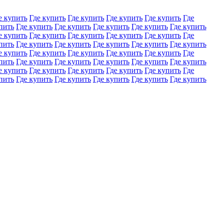
е купить
Где купить
Где купить
Где купить
Где купить
Где
пить
Где купить
Где купить
Где купить
Где купить
Где купить
е купить
Где купить
Где купить
Где купить
Где купить
Где
пить
Где купить
Где купить
Где купить
Где купить
Где купить
е купить
Где купить
Где купить
Где купить
Где купить
Где
пить
Где купить
Где купить
Где купить
Где купить
Где купить
е купить
Где купить
Где купить
Где купить
Где купить
Где
пить
Где купить
Где купить
Где купить
Где купить
Где купить