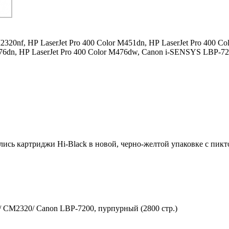
2320nf,
HP LaserJet Pro 400 Color M451dn,
HP LaserJet Pro 400 Co
76dn,
HP LaserJet Pro 400 Color M476dw,
Canon i-SENSYS LBP-72
ились картриджи Hi-Black в новой, черно-желтой упаковке с пи
 CM2320/ Canon LBP-7200, пурпурный (2800 стр.)