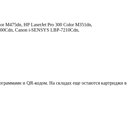
lor M475dn,
HP LaserJet Pro 300 Color M351dn,
00Cdn,
Canon i-SENSYS LBP-7210Cdn,
ктограммами и QR-кодом. На складах еще остаются картриджи в