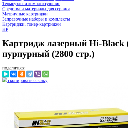
Термоузлы и комплектующие
Средства и материалы для сервиса
Матричные картриджи
Заправочные наборы и комплекты
Картриджи, тонер-картриджи
HP
Картридж лазерный Hi-Black 
пурпурный (2800 стр.)
поделиться:
скопировать ссылку