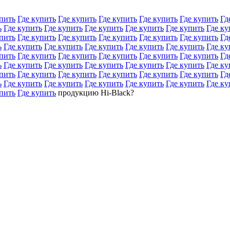
пить
Где купить
Где купить
Где купить
Где купить
Где купить
Гд
ь
Где купить
Где купить
Где купить
Где купить
Где купить
Где ку
пить
Где купить
Где купить
Где купить
Где купить
Где купить
Гд
ь
Где купить
Где купить
Где купить
Где купить
Где купить
Где ку
пить
Где купить
Где купить
Где купить
Где купить
Где купить
Гд
ь
Где купить
Где купить
Где купить
Где купить
Где купить
Где ку
пить
Где купить
Где купить
Где купить
Где купить
Где купить
Гд
ь
Где купить
Где купить
Где купить
Где купить
Где купить
Где ку
пить
Где купить
продукцию Hi-Black?